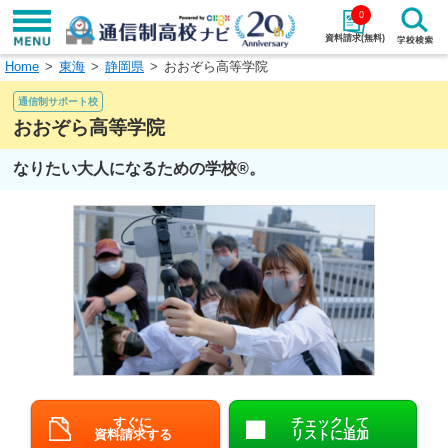
0
資料請求(無料)
Home
東海
静岡県
おおぞら高等学院
学校名で探す
通信制サポート校
検索
おおぞら高等学院
なりたい大人になるための学校®。
エリアから探す
特徴から探す
エリアを選択して探す
関東
北海道・東北
東海
北陸・甲信越
近畿
中国
四国
九州・沖縄
すぐに
チェックして
資料請求する
リストに追加