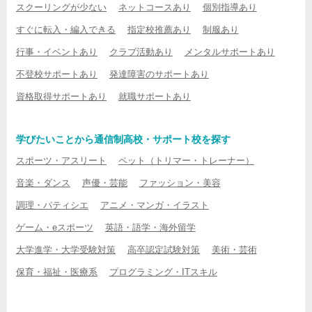
スクーリングが少ない
ネットコースあり
個別指導あり
すぐに転入・編入できる
指定校推薦あり
制服あり
行事・イベントあり
クラブ活動あり
メンタルサポートあり
不登校サポートあり
発達障害のサポートあり
資格取得サポートあり
就職サポートあり
学びたいことから通信制高校・サポート校を探す
スポーツ・アスリート
ペット（トリマー・トレーナー）
音楽・ダンス
声優・芸能
ファッション・美容
調理・パティシエ
アニメ・マンガ・イラスト
ゲーム・eスポーツ
英語・語学・海外留学
大学進学・大学受験対策
高卒認定試験対策
美術・芸術
保育・福祉・医療系
プログラミング・ITスキル