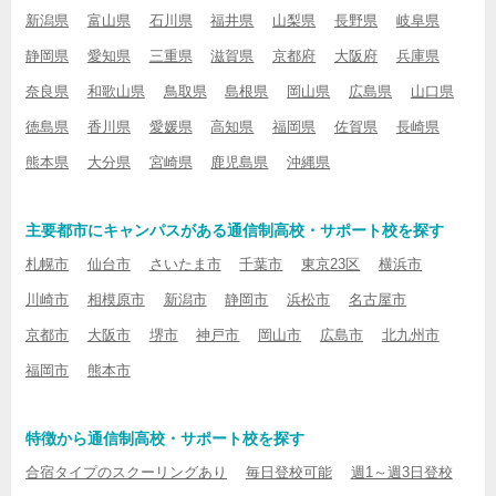
新潟県
富山県
石川県
福井県
山梨県
長野県
岐阜県
静岡県
愛知県
三重県
滋賀県
京都府
大阪府
兵庫県
奈良県
和歌山県
鳥取県
島根県
岡山県
広島県
山口県
徳島県
香川県
愛媛県
高知県
福岡県
佐賀県
長崎県
熊本県
大分県
宮崎県
鹿児島県
沖縄県
主要都市にキャンパスがある通信制高校・サポート校を探す
札幌市
仙台市
さいたま市
千葉市
東京23区
横浜市
川崎市
相模原市
新潟市
静岡市
浜松市
名古屋市
京都市
大阪市
堺市
神戸市
岡山市
広島市
北九州市
福岡市
熊本市
特徴から通信制高校・サポート校を探す
合宿タイプのスクーリングあり
毎日登校可能
週1～週3日登校