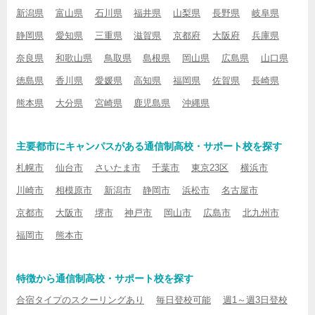
新潟県
富山県
石川県
福井県
山梨県
長野県
岐阜県
静岡県
愛知県
三重県
滋賀県
京都府
大阪府
兵庫県
奈良県
和歌山県
鳥取県
島根県
岡山県
広島県
山口県
徳島県
香川県
愛媛県
高知県
福岡県
佐賀県
長崎県
熊本県
大分県
宮崎県
鹿児島県
沖縄県
主要都市にキャンパスがある通信制高校・サポート校を探す
札幌市
仙台市
さいたま市
千葉市
東京23区
横浜市
川崎市
相模原市
新潟市
静岡市
浜松市
名古屋市
京都市
大阪市
堺市
神戸市
岡山市
広島市
北九州市
福岡市
熊本市
特徴から通信制高校・サポート校を探す
合宿タイプのスクーリングあり
毎日登校可能
週1～週3日登校