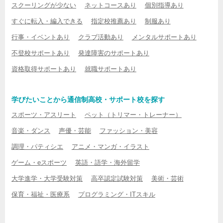
スクーリングが少ない
ネットコースあり
個別指導あり
すぐに転入・編入できる
指定校推薦あり
制服あり
行事・イベントあり
クラブ活動あり
メンタルサポートあり
不登校サポートあり
発達障害のサポートあり
資格取得サポートあり
就職サポートあり
学びたいことから通信制高校・サポート校を探す
スポーツ・アスリート
ペット（トリマー・トレーナー）
音楽・ダンス
声優・芸能
ファッション・美容
調理・パティシエ
アニメ・マンガ・イラスト
ゲーム・eスポーツ
英語・語学・海外留学
大学進学・大学受験対策
高卒認定試験対策
美術・芸術
保育・福祉・医療系
プログラミング・ITスキル