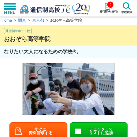
0
資料請求(無料)
Home
関東
東京都
おおぞら高等学院
学校名で探す
通信制サポート校
検索
おおぞら高等学院
なりたい大人になるための学校®。
エリアから探す
特徴から探す
エリアを選択して探す
関東
北海道・東北
東海
北陸・甲信越
近畿
中国
四国
九州・沖縄
すぐに
チェックして
資料請求する
リストに追加