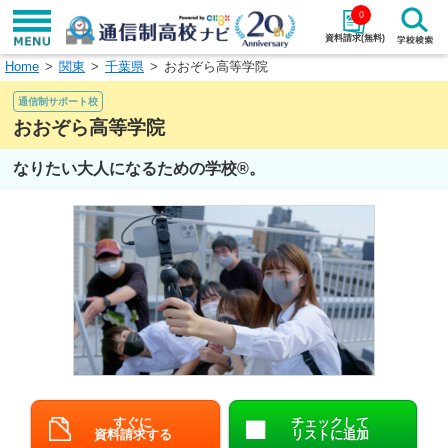
0
資料請求(無料)
Home
関東
千葉県
おおぞら高等学院
学校名で探す
通信制サポート校
検索
おおぞら高等学院
なりたい大人になるための学校®。
エリアから探す
特徴から探す
エリアを選択して探す
関東
北海道・東北
東海
北陸・甲信越
近畿
中国
四国
九州・沖縄
すぐに
チェックして
資料請求する
リストに追加