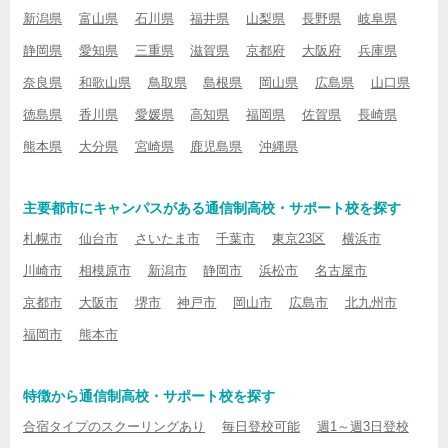
新潟県
富山県
石川県
福井県
山梨県
長野県
岐阜県
静岡県
愛知県
三重県
滋賀県
京都府
大阪府
兵庫県
奈良県
和歌山県
鳥取県
島根県
岡山県
広島県
山口県
徳島県
香川県
愛媛県
高知県
福岡県
佐賀県
長崎県
熊本県
大分県
宮崎県
鹿児島県
沖縄県
主要都市にキャンパスがある通信制高校・サポート校を探す
札幌市
仙台市
さいたま市
千葉市
東京23区
横浜市
川崎市
相模原市
新潟市
静岡市
浜松市
名古屋市
京都市
大阪市
堺市
神戸市
岡山市
広島市
北九州市
福岡市
熊本市
特徴から通信制高校・サポート校を探す
合宿タイプのスクーリングあり
毎日登校可能
週1～週3日登校