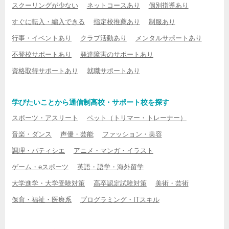
スクーリングが少ない
ネットコースあり
個別指導あり
すぐに転入・編入できる
指定校推薦あり
制服あり
行事・イベントあり
クラブ活動あり
メンタルサポートあり
不登校サポートあり
発達障害のサポートあり
資格取得サポートあり
就職サポートあり
学びたいことから通信制高校・サポート校を探す
スポーツ・アスリート
ペット（トリマー・トレーナー）
音楽・ダンス
声優・芸能
ファッション・美容
調理・パティシエ
アニメ・マンガ・イラスト
ゲーム・eスポーツ
英語・語学・海外留学
大学進学・大学受験対策
高卒認定試験対策
美術・芸術
保育・福祉・医療系
プログラミング・ITスキル