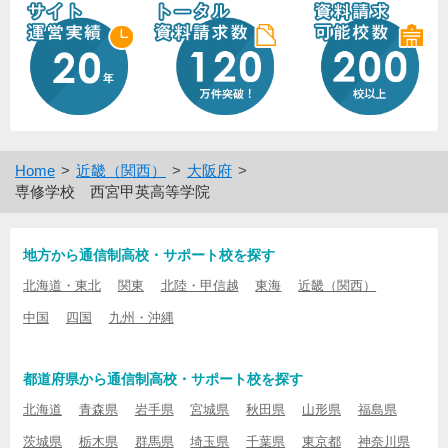
Home
近畿（関西）
大阪府
専修学校 西宮甲英高等学院
地方から通信制高校・サポート校を探す
北海道・東北
関東
北陸・甲信越
東海
近畿（関西）
中国
四国
九州・沖縄
都道府県から通信制高校・サポート校を探す
北海道
青森県
岩手県
宮城県
秋田県
山形県
福島県
茨城県
栃木県
群馬県
埼玉県
千葉県
東京都
神奈川県