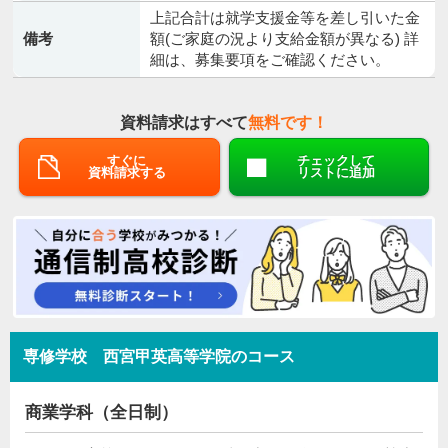
上記合計は就学支援金等を差し引いた金
備考
額(ご家庭の況より支給金額が異なる) 詳
細は、募集要項をご確認ください。
資料請求はすべて
無料です！
すぐに
チェックして
資料請求する
リストに追加
専修学校 西宮甲英高等学院のコース
商業学科（全日制）