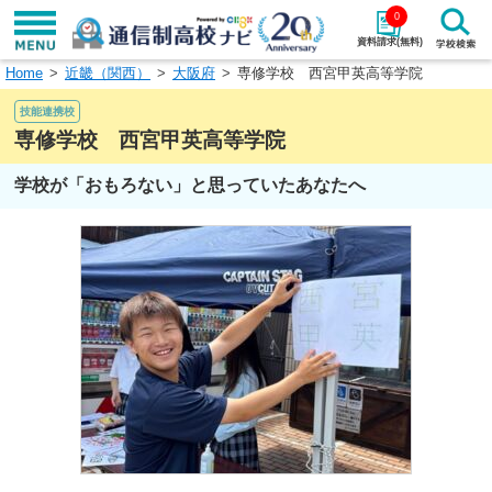
0
資料請求(無料)
Home
近畿（関西）
大阪府
専修学校 西宮甲英高等学院
学校名で探す
技能連携校
検索
専修学校 西宮甲英高等学院
学校が「おもろない」と思っていたあなたへ
エリアから探す
特徴から探す
エリアを選択して探す
関東
北海道・東北
東海
北陸・甲信越
近畿
中国
四国
九州・沖縄