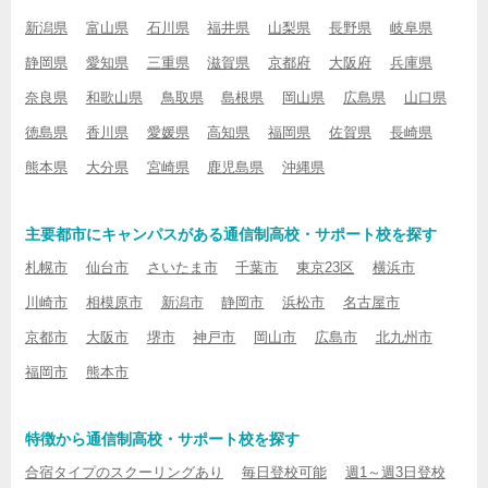
新潟県
富山県
石川県
福井県
山梨県
長野県
岐阜県
静岡県
愛知県
三重県
滋賀県
京都府
大阪府
兵庫県
奈良県
和歌山県
鳥取県
島根県
岡山県
広島県
山口県
徳島県
香川県
愛媛県
高知県
福岡県
佐賀県
長崎県
熊本県
大分県
宮崎県
鹿児島県
沖縄県
主要都市にキャンパスがある通信制高校・サポート校を探す
札幌市
仙台市
さいたま市
千葉市
東京23区
横浜市
川崎市
相模原市
新潟市
静岡市
浜松市
名古屋市
京都市
大阪市
堺市
神戸市
岡山市
広島市
北九州市
福岡市
熊本市
特徴から通信制高校・サポート校を探す
合宿タイプのスクーリングあり
毎日登校可能
週1～週3日登校