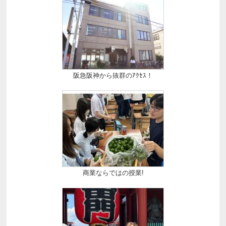
阪急阪神から抜群のｱｸｾｽ！
商業ならではの授業!