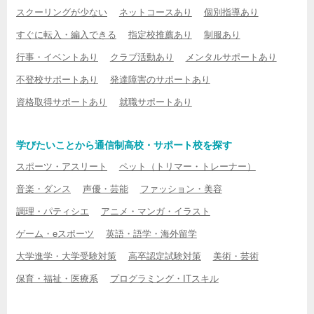
スクーリングが少ない
ネットコースあり
個別指導あり
すぐに転入・編入できる
指定校推薦あり
制服あり
行事・イベントあり
クラブ活動あり
メンタルサポートあり
不登校サポートあり
発達障害のサポートあり
資格取得サポートあり
就職サポートあり
学びたいことから通信制高校・サポート校を探す
スポーツ・アスリート
ペット（トリマー・トレーナー）
音楽・ダンス
声優・芸能
ファッション・美容
調理・パティシエ
アニメ・マンガ・イラスト
ゲーム・eスポーツ
英語・語学・海外留学
大学進学・大学受験対策
高卒認定試験対策
美術・芸術
保育・福祉・医療系
プログラミング・ITスキル