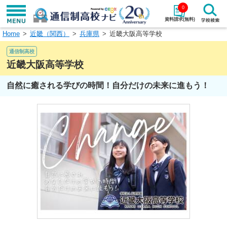
0
資料請求(無料)
Home
近畿（関西）
兵庫県
近畿大阪高等学校
学校名で探す
通信制高校
検索
近畿大阪高等学校
自然に癒される学びの時間！自分だけの未来に進もう！
エリアから探す
特徴から探す
エリアを選択して探す
関東
北海道・東北
東海
北陸・甲信越
近畿
中国
四国
九州・沖縄