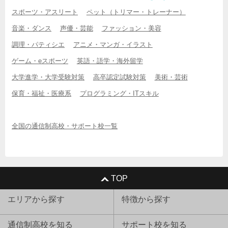
スポーツ・アスリート
ペット（トリマー・トレーナー）
音楽・ダンス
声優・芸能
ファッション・美容
調理・パティシエ
アニメ・マンガ・イラスト
ゲーム・eスポーツ
英語・語学・海外留学
大学進学・大学受験対策
高卒認定試験対策
美術・芸術
保育・福祉・医療系
プログラミング・ITスキル
全国の通信制高校・サポート校一覧
TOP
エリアから探す
特徴から探す
通信制高校を知る
サポート校を知る