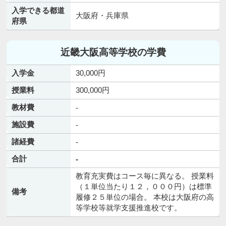
入学できる都道
大阪府・兵庫県
府県
近畿大阪高等学校の学費
入学金
30,000円
授業料
300,000円
教材費
-
施設費
-
諸経費
-
合計
-
教育充実費はコース毎に異なる。 授業料
（１単位当たり１２，０００円）は標準
備考
履修２５単位の場合。 本校は大阪府の高
等学校等就学支援推進校です。