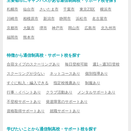
主要都市にキャンパスがある通信制高校・サポート校を探す
札幌市
仙台市
さいたま市
千葉市
東京23区
横浜市
川崎市
相模原市
新潟市
静岡市
浜松市
名古屋市
京都市
大阪市
堺市
神戸市
岡山市
広島市
北九州市
福岡市
熊本市
特徴から通信制高校・サポート校を探す
合宿タイプのスクーリングあり
毎日登校可能
週1～週3日登校
スクーリングが少ない
ネットコースあり
個別指導あり
すぐに転入・編入できる
指定校推薦あり
制服あり
行事・イベントあり
クラブ活動あり
メンタルサポートあり
不登校サポートあり
発達障害のサポートあり
資格取得サポートあり
就職サポートあり
学びたいことから通信制高校・サポート校を探す