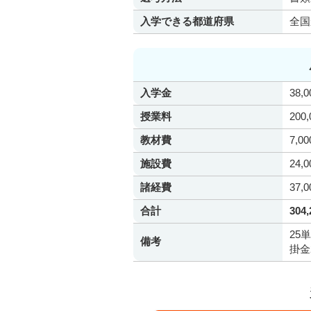
入学できる都道府県
全国
入学金
38,
授業料
200
教材費
7,0
施設費
24,
諸経費
37,
合計
304
25
備考
掛金