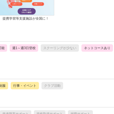
提携学習等支援施設が全国に！
可能
週1～週3日登校
スクーリングが少ない
ネットコースあり
制服
行事・イベント
クラブ活動
発達障害サポート
資格取得サポート
就職サポート