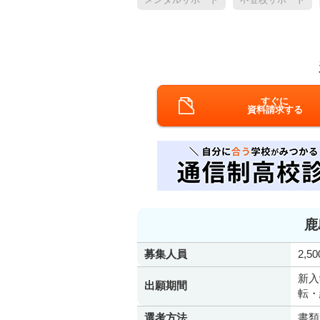
すぐに
資料請求する
鹿
募集人員
2,5
新入
出願期間
転・
選考方法
書類