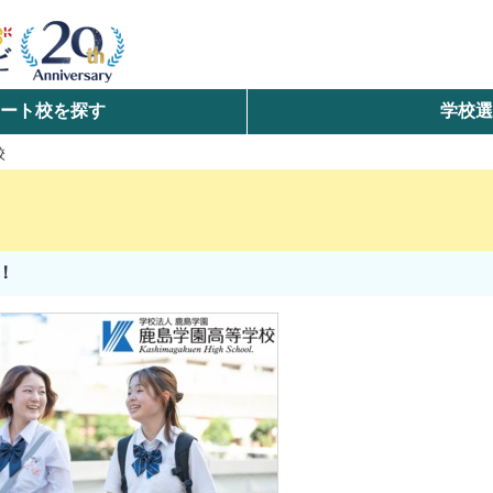
ート校を探す
学校
検索
校
ら探す
エリアを選択して探す
！
北海道・東北
北陸・甲信越
中国
九州・沖縄