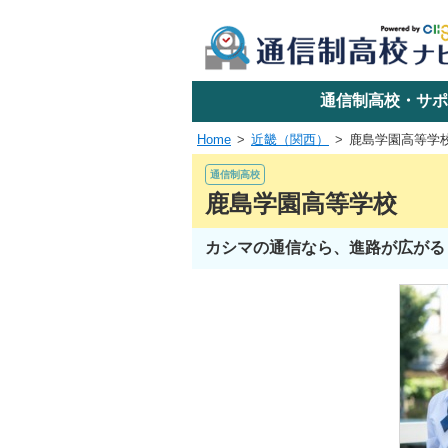
学校名で探す
通信制高校・サポ
Home
近畿（関西）
鹿島学園高等学
エリアか
通信制高校
鹿島学園高等学校
カシマの通信なら、進路が広がる
関東
東海
近畿
四国