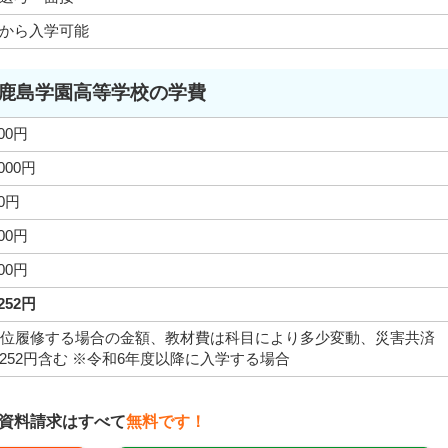
から入学可能
鹿島学園高等学校の学費
000円
,000円
00円
000円
000円
,252円
単位履修する場合の金額、教材費は科目により多少変動、災害共済
252円含む ※令和6年度以降に入学する場合
資料請求はすべて
無料です！