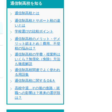
通信制高校を知る
通信制高校とは
通信制高校とサポート校の違
いとは
学校選びの比較ポイント
通信制高校のメリット・デメ
リット総まとめ！費用、不登
校の悩みは？
通信制高校の学費・授業料は
いくら？無償化（免除）方法
も徹底解説
通信制高校関連でよく使われ
る用語集
通信制高校に関するＱ&Ａ
高校中退...その後の進路・就
職への影響は？将来の選択肢
は？