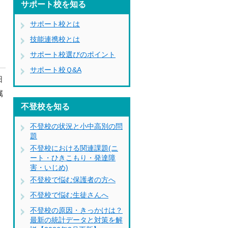
サポート校を知る
サポート校とは
技能連携校とは
サポート校選びのポイント
サポート校Ｑ&A
日
属
不登校を知る
不登校の状況と小中高別の問
題
不登校における関連課題(ニ
ート・ひきこもり・発達障
害・いじめ)
不登校で悩む保護者の方へ
不登校で悩む生徒さんへ
不登校の原因・きっかけは？
最新の統計データと対策を解