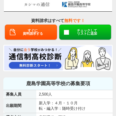
資料請求はすべて
無料です！
すぐに
チェックして
資料請求する
リストに追加
鹿島学園高等学校の募集要項
募集人員
2,500人
新入学：４月・１０月
出願期間
転・編入学：随時受け付け