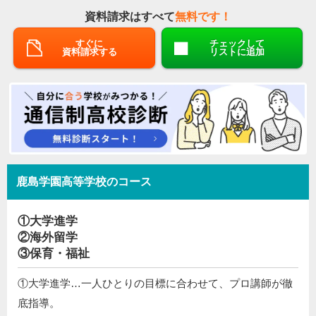
資料請求はすべて
無料です！
すぐに
チェックして
資料請求する
リストに追加
鹿島学園高等学校のコース
①大学進学
②海外留学
③保育・福祉
①大学進学…一人ひとりの目標に合わせて、プロ講師が徹
底指導。