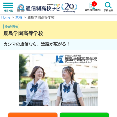
0
資料請求(無料)
Home
東海
鹿島学園高等学校
学校名で探す
通信制高校
検索
鹿島学園高等学校
カシマの通信なら、進路が広がる！
エリアから探す
特徴から探す
エリアを選択して探す
関東
北海道・東北
東海
北陸・甲信越
近畿
中国
四国
九州・沖縄