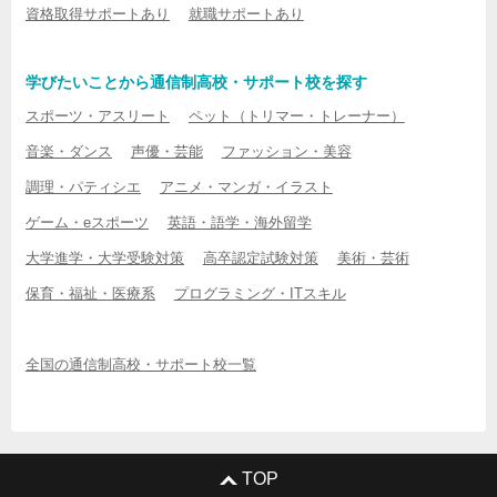
資格取得サポートあり
就職サポートあり
学びたいことから通信制高校・サポート校を探す
スポーツ・アスリート
ペット（トリマー・トレーナー）
音楽・ダンス
声優・芸能
ファッション・美容
調理・パティシエ
アニメ・マンガ・イラスト
ゲーム・eスポーツ
英語・語学・海外留学
大学進学・大学受験対策
高卒認定試験対策
美術・芸術
保育・福祉・医療系
プログラミング・ITスキル
全国の通信制高校・サポート校一覧
TOP