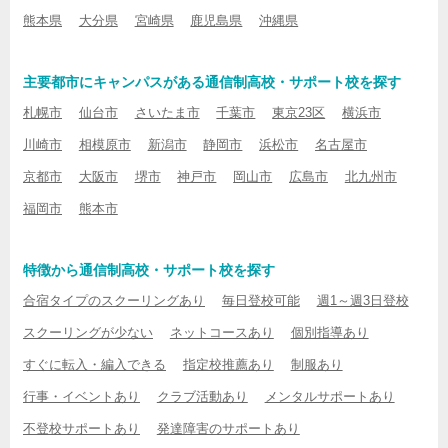
熊本県
大分県
宮崎県
鹿児島県
沖縄県
主要都市にキャンパスがある通信制高校・サポート校を探す
札幌市
仙台市
さいたま市
千葉市
東京23区
横浜市
川崎市
相模原市
新潟市
静岡市
浜松市
名古屋市
京都市
大阪市
堺市
神戸市
岡山市
広島市
北九州市
福岡市
熊本市
特徴から通信制高校・サポート校を探す
合宿タイプのスクーリングあり
毎日登校可能
週1～週3日登校
スクーリングが少ない
ネットコースあり
個別指導あり
すぐに転入・編入できる
指定校推薦あり
制服あり
行事・イベントあり
クラブ活動あり
メンタルサポートあり
不登校サポートあり
発達障害のサポートあり