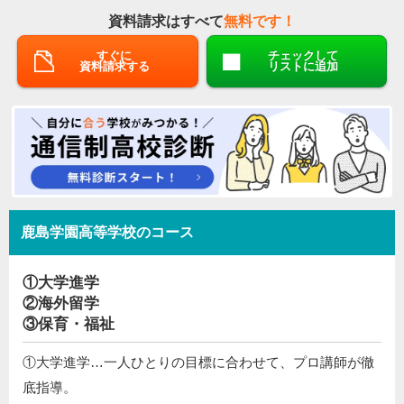
資料請求はすべて
無料です！
すぐに
チェックして
資料請求する
リストに追加
鹿島学園高等学校のコース
①大学進学
②海外留学
③保育・福祉
①大学進学…一人ひとりの目標に合わせて、プロ講師が徹
底指導。