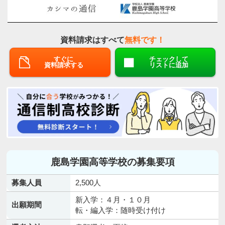
資料請求はすべて
無料です！
すぐに
チェックして
資料請求する
リストに追加
鹿島学園高等学校の募集要項
募集人員
2,500人
新入学：４月・１０月
出願期間
転・編入学：随時受け付け