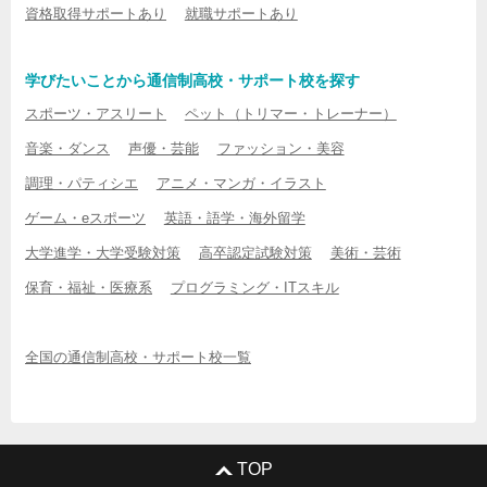
資格取得サポートあり
就職サポートあり
学びたいことから通信制高校・サポート校を探す
スポーツ・アスリート
ペット（トリマー・トレーナー）
音楽・ダンス
声優・芸能
ファッション・美容
調理・パティシエ
アニメ・マンガ・イラスト
ゲーム・eスポーツ
英語・語学・海外留学
大学進学・大学受験対策
高卒認定試験対策
美術・芸術
保育・福祉・医療系
プログラミング・ITスキル
全国の通信制高校・サポート校一覧
TOP