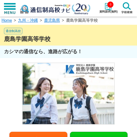
0
資料請求(無料)
Home
九州・沖縄
鹿児島県
鹿島学園高等学校
学校名で探す
通信制高校
検索
鹿島学園高等学校
カシマの通信なら、進路が広がる！
エリアから探す
特徴から探す
エリアを選択して探す
関東
北海道・東北
東海
北陸・甲信越
近畿
中国
四国
九州・沖縄