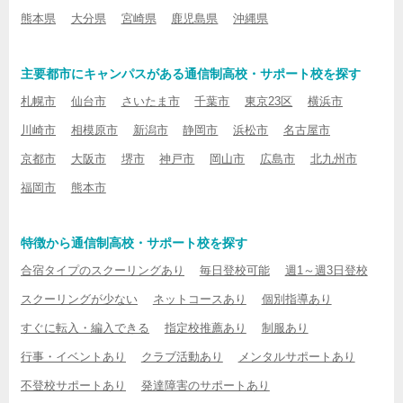
熊本県
大分県
宮崎県
鹿児島県
沖縄県
主要都市にキャンパスがある通信制高校・サポート校を探す
札幌市
仙台市
さいたま市
千葉市
東京23区
横浜市
川崎市
相模原市
新潟市
静岡市
浜松市
名古屋市
京都市
大阪市
堺市
神戸市
岡山市
広島市
北九州市
福岡市
熊本市
特徴から通信制高校・サポート校を探す
合宿タイプのスクーリングあり
毎日登校可能
週1～週3日登校
スクーリングが少ない
ネットコースあり
個別指導あり
すぐに転入・編入できる
指定校推薦あり
制服あり
行事・イベントあり
クラブ活動あり
メンタルサポートあり
不登校サポートあり
発達障害のサポートあり