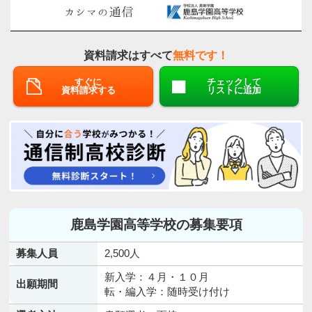
資料請求はすべて
無料です！
すぐに
チェックして
資料請求する
リストに追加
鹿島学園高等学校の募集要項
募集人員
2,500人
新入学：４月・１０月
出願期間
転・編入学：随時受け付け