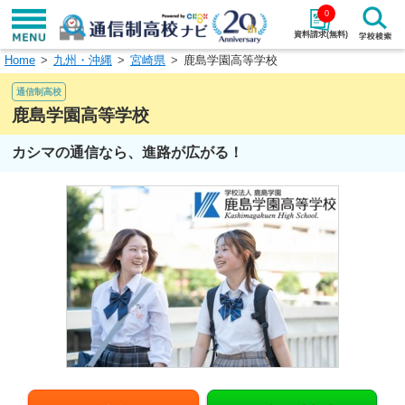
0
資料請求(無料)
Home
九州・沖縄
宮崎県
鹿島学園高等学校
学校名で探す
通信制高校
検索
鹿島学園高等学校
カシマの通信なら、進路が広がる！
エリアから探す
特徴から探す
エリアを選択して探す
関東
北海道・東北
東海
北陸・甲信越
近畿
中国
四国
九州・沖縄