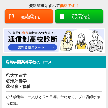
資料請求はすべて
無料です！
すぐに
チェックして
資料請求する
リストに追加
鹿島学園高等学校のコース
①大学進学
②海外留学
③保育・福祉
①大学進学…一人ひとりの目標に合わせて、プロ講師が徹
底指導。