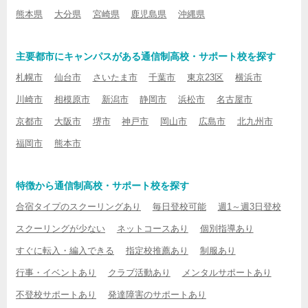
熊本県
大分県
宮崎県
鹿児島県
沖縄県
主要都市にキャンパスがある通信制高校・サポート校を探す
札幌市
仙台市
さいたま市
千葉市
東京23区
横浜市
川崎市
相模原市
新潟市
静岡市
浜松市
名古屋市
京都市
大阪市
堺市
神戸市
岡山市
広島市
北九州市
福岡市
熊本市
特徴から通信制高校・サポート校を探す
合宿タイプのスクーリングあり
毎日登校可能
週1～週3日登校
スクーリングが少ない
ネットコースあり
個別指導あり
すぐに転入・編入できる
指定校推薦あり
制服あり
行事・イベントあり
クラブ活動あり
メンタルサポートあり
不登校サポートあり
発達障害のサポートあり