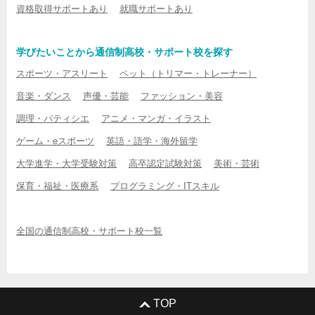
資格取得サポートあり
就職サポートあり
学びたいことから通信制高校・サポート校を探す
スポーツ・アスリート
ペット（トリマー・トレーナー）
音楽・ダンス
声優・芸能
ファッション・美容
調理・パティシエ
アニメ・マンガ・イラスト
ゲーム・eスポーツ
英語・語学・海外留学
大学進学・大学受験対策
高卒認定試験対策
美術・芸術
保育・福祉・医療系
プログラミング・ITスキル
全国の通信制高校・サポート校一覧
TOP