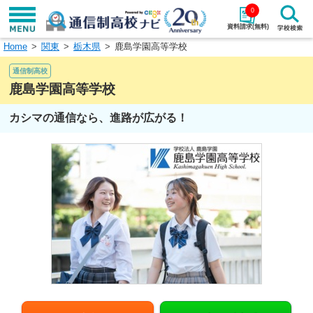
0
資料請求(無料)
Home
関東
栃木県
鹿島学園高等学校
学校名で探す
通信制高校
検索
鹿島学園高等学校
カシマの通信なら、進路が広がる！
エリアから探す
特徴から探す
エリアを選択して探す
関東
北海道・東北
東海
北陸・甲信越
近畿
中国
四国
九州・沖縄