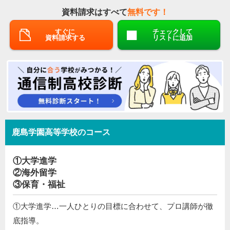
資料請求はすべて
無料です！
すぐに
チェックして
資料請求する
リストに追加
鹿島学園高等学校のコース
①大学進学
②海外留学
③保育・福祉
①大学進学…一人ひとりの目標に合わせて、プロ講師が徹
底指導。