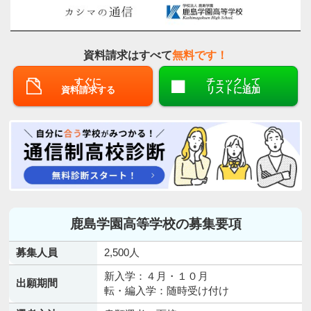
資料請求はすべて
無料です！
すぐに
チェックして
資料請求する
リストに追加
鹿島学園高等学校の募集要項
募集人員
2,500人
新入学：４月・１０月
出願期間
転・編入学：随時受け付け