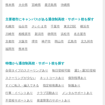
熊本県
大分県
宮崎県
鹿児島県
沖縄県
主要都市にキャンパスがある通信制高校・サポート校を探す
札幌市
仙台市
さいたま市
千葉市
東京23区
横浜市
川崎市
相模原市
新潟市
静岡市
浜松市
名古屋市
京都市
大阪市
堺市
神戸市
岡山市
広島市
北九州市
福岡市
熊本市
特徴から通信制高校・サポート校を探す
合宿タイプのスクーリングあり
毎日登校可能
週1～週3日登校
スクーリングが少ない
ネットコースあり
個別指導あり
すぐに転入・編入できる
指定校推薦あり
制服あり
行事・イベントあり
クラブ活動あり
メンタルサポートあり
不登校サポートあり
発達障害のサポートあり