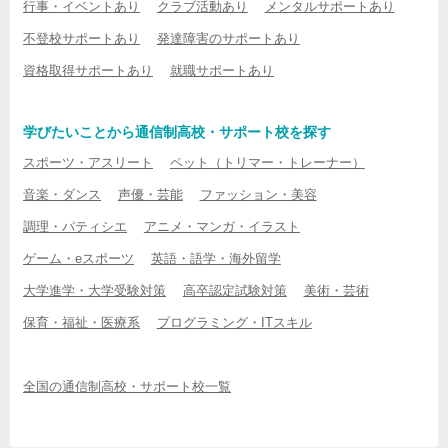
行事・イベントあり
クラブ活動あり
メンタルサポートあり
不登校サポートあり
発達障害のサポートあり
資格取得サポートあり
就職サポートあり
学びたいことから通信制高校・サポート校を探す
スポーツ・アスリート
ペット（トリマー・トレーナー）
音楽・ダンス
声優・芸能
ファッション・美容
調理・パティシエ
アニメ・マンガ・イラスト
ゲーム・eスポーツ
英語・語学・海外留学
大学進学・大学受験対策
高卒認定試験対策
美術・芸術
保育・福祉・医療系
プログラミング・ITスキル
全国の通信制高校・サポート校一覧