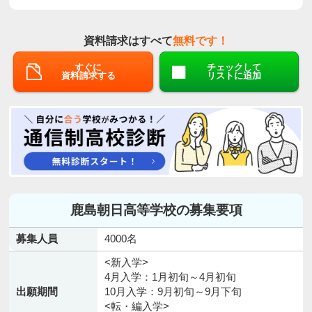
資料請求はすべて
無料です！
すぐに
チェックして
資料請求する
リストに追加
鹿島朝日高等学校の募集要項
募集人員
4000名
<新入学>
4月入学：1月初旬～4月初旬
出願期間
10月入学：9月初旬～9月下旬
<転・編入学>