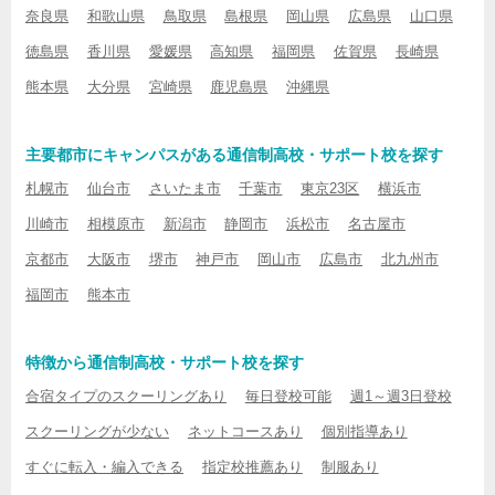
奈良県
和歌山県
鳥取県
島根県
岡山県
広島県
山口県
徳島県
香川県
愛媛県
高知県
福岡県
佐賀県
長崎県
熊本県
大分県
宮崎県
鹿児島県
沖縄県
主要都市にキャンパスがある通信制高校・サポート校を探す
札幌市
仙台市
さいたま市
千葉市
東京23区
横浜市
川崎市
相模原市
新潟市
静岡市
浜松市
名古屋市
京都市
大阪市
堺市
神戸市
岡山市
広島市
北九州市
福岡市
熊本市
特徴から通信制高校・サポート校を探す
合宿タイプのスクーリングあり
毎日登校可能
週1～週3日登校
スクーリングが少ない
ネットコースあり
個別指導あり
すぐに転入・編入できる
指定校推薦あり
制服あり