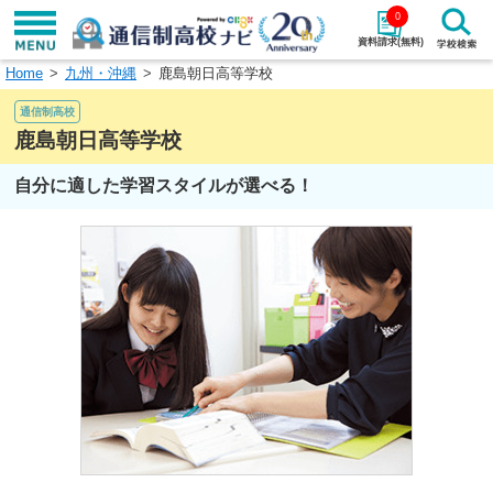
0
資料請求(無料)
Home
九州・沖縄
鹿島朝日高等学校
学校名で探す
通信制高校
検索
鹿島朝日高等学校
自分に適した学習スタイルが選べる！
エリアから探す
特徴から探す
エリアを選択して探す
関東
北海道・東北
東海
北陸・甲信越
近畿
中国
四国
九州・沖縄