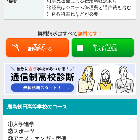
備考
就学支援金による授業料軽減あり
諸経費はシステム管理費と通信費を含む
別途教科書代などが必要
資料請求はすべて
無料です！
すぐに
チェックして
資料請求する
リストに追加
鹿島朝日高等学校のコース
①大学進学
②スポーツ
③アニメ・マンガ・声優