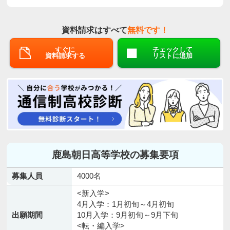
資料請求はすべて
無料です！
すぐに
チェックして
資料請求する
リストに追加
鹿島朝日高等学校の募集要項
募集人員
4000名
<新入学>
4月入学：1月初旬～4月初旬
出願期間
10月入学：9月初旬～9月下旬
<転・編入学>