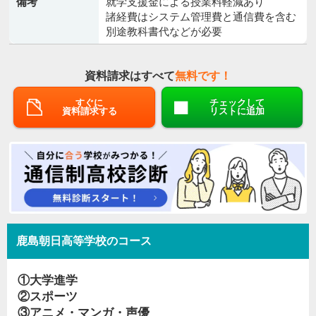
備考
就学支援金による授業料軽減あり
諸経費はシステム管理費と通信費を含む
別途教科書代などが必要
資料請求はすべて
無料です！
すぐに
チェックして
資料請求する
リストに追加
鹿島朝日高等学校のコース
①大学進学
②スポーツ
③アニメ・マンガ・声優