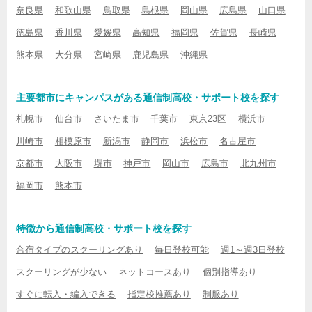
奈良県
和歌山県
鳥取県
島根県
岡山県
広島県
山口県
徳島県
香川県
愛媛県
高知県
福岡県
佐賀県
長崎県
熊本県
大分県
宮崎県
鹿児島県
沖縄県
主要都市にキャンパスがある通信制高校・サポート校を探す
札幌市
仙台市
さいたま市
千葉市
東京23区
横浜市
川崎市
相模原市
新潟市
静岡市
浜松市
名古屋市
京都市
大阪市
堺市
神戸市
岡山市
広島市
北九州市
福岡市
熊本市
特徴から通信制高校・サポート校を探す
合宿タイプのスクーリングあり
毎日登校可能
週1～週3日登校
スクーリングが少ない
ネットコースあり
個別指導あり
すぐに転入・編入できる
指定校推薦あり
制服あり