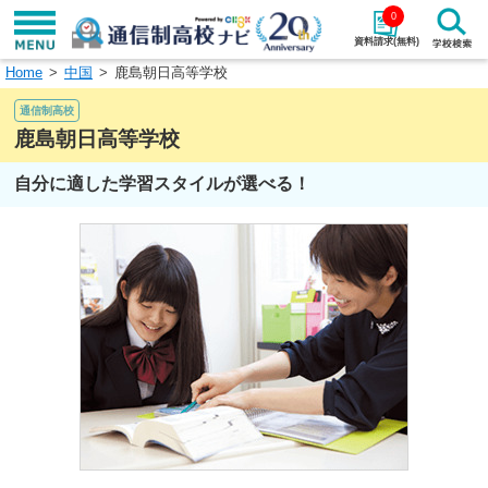
0
資料請求(無料)
Home
中国
鹿島朝日高等学校
学校名で探す
通信制高校
検索
鹿島朝日高等学校
自分に適した学習スタイルが選べる！
エリアから探す
特徴から探す
エリアを選択して探す
関東
北海道・東北
東海
北陸・甲信越
近畿
中国
四国
九州・沖縄