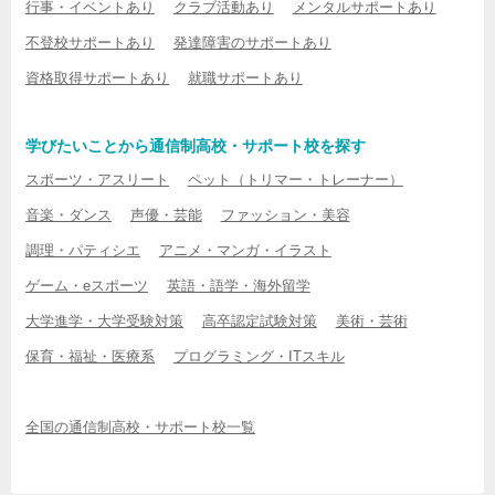
行事・イベントあり
クラブ活動あり
メンタルサポートあり
不登校サポートあり
発達障害のサポートあり
資格取得サポートあり
就職サポートあり
学びたいことから通信制高校・サポート校を探す
スポーツ・アスリート
ペット（トリマー・トレーナー）
音楽・ダンス
声優・芸能
ファッション・美容
調理・パティシエ
アニメ・マンガ・イラスト
ゲーム・eスポーツ
英語・語学・海外留学
大学進学・大学受験対策
高卒認定試験対策
美術・芸術
保育・福祉・医療系
プログラミング・ITスキル
全国の通信制高校・サポート校一覧