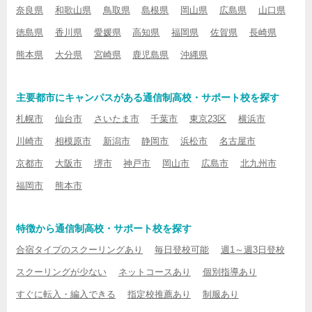
奈良県
和歌山県
鳥取県
島根県
岡山県
広島県
山口県
徳島県
香川県
愛媛県
高知県
福岡県
佐賀県
長崎県
熊本県
大分県
宮崎県
鹿児島県
沖縄県
主要都市にキャンパスがある通信制高校・サポート校を探す
札幌市
仙台市
さいたま市
千葉市
東京23区
横浜市
川崎市
相模原市
新潟市
静岡市
浜松市
名古屋市
京都市
大阪市
堺市
神戸市
岡山市
広島市
北九州市
福岡市
熊本市
特徴から通信制高校・サポート校を探す
合宿タイプのスクーリングあり
毎日登校可能
週1～週3日登校
スクーリングが少ない
ネットコースあり
個別指導あり
すぐに転入・編入できる
指定校推薦あり
制服あり