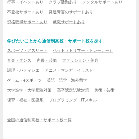
行事・イベントあり
クラブ活動あり
メンタルサポートあり
不登校サポートあり
発達障害のサポートあり
資格取得サポートあり
就職サポートあり
学びたいことから通信制高校・サポート校を探す
スポーツ・アスリート
ペット（トリマー・トレーナー）
音楽・ダンス
声優・芸能
ファッション・美容
調理・パティシエ
アニメ・マンガ・イラスト
ゲーム・eスポーツ
英語・語学・海外留学
大学進学・大学受験対策
高卒認定試験対策
美術・芸術
保育・福祉・医療系
プログラミング・ITスキル
全国の通信制高校・サポート校一覧