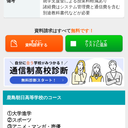
備考
就学支援金による授業料軽減あり
諸経費はシステム管理費と通信費を含む
別途教科書代などが必要
資料請求はすべて
無料です！
すぐに
チェックして
資料請求する
リストに追加
鹿島朝日高等学校のコース
①大学進学
②スポーツ
③アニメ・マンガ・声優