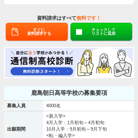
資料請求はすべて
無料です！
すぐに
チェックして
資料請求する
リストに追加
鹿島朝日高等学校の募集要項
募集人員
4000名
<新入学>
4月入学：1月初旬～4月初旬
出願期間
10月入学：9月初旬～9月下旬
<転・編入学>