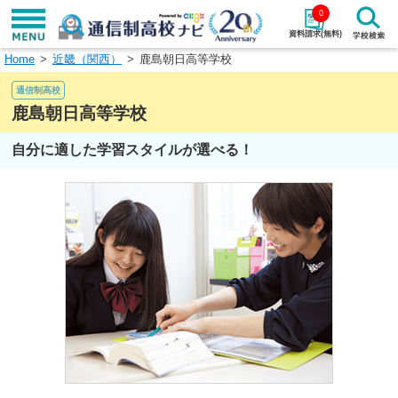
0
資料請求(無料)
Home
近畿（関西）
鹿島朝日高等学校
学校名で探す
通信制高校
検索
鹿島朝日高等学校
自分に適した学習スタイルが選べる！
エリアから探す
特徴から探す
エリアを選択して探す
関東
北海道・東北
東海
北陸・甲信越
近畿
中国
四国
九州・沖縄