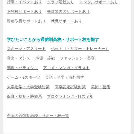
行事・イベントあり
クラブ活動あり
メンタルサポートあり
不登校サポートあり
発達障害のサポートあり
資格取得サポートあり
就職サポートあり
学びたいことから通信制高校・サポート校を探す
スポーツ・アスリート
ペット（トリマー・トレーナー）
音楽・ダンス
声優・芸能
ファッション・美容
調理・パティシエ
アニメ・マンガ・イラスト
ゲーム・eスポーツ
英語・語学・海外留学
大学進学・大学受験対策
高卒認定試験対策
美術・芸術
保育・福祉・医療系
プログラミング・ITスキル
全国の通信制高校・サポート校一覧