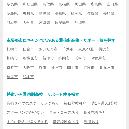
奈良県
和歌山県
鳥取県
島根県
岡山県
広島県
山口県
徳島県
香川県
愛媛県
高知県
福岡県
佐賀県
長崎県
熊本県
大分県
宮崎県
鹿児島県
沖縄県
主要都市にキャンパスがある通信制高校・サポート校を探す
札幌市
仙台市
さいたま市
千葉市
東京23区
横浜市
川崎市
相模原市
新潟市
静岡市
浜松市
名古屋市
京都市
大阪市
堺市
神戸市
岡山市
広島市
北九州市
福岡市
熊本市
特徴から通信制高校・サポート校を探す
合宿タイプのスクーリングあり
毎日登校可能
週1～週3日登校
スクーリングが少ない
ネットコースあり
個別指導あり
すぐに転入・編入できる
指定校推薦あり
制服あり