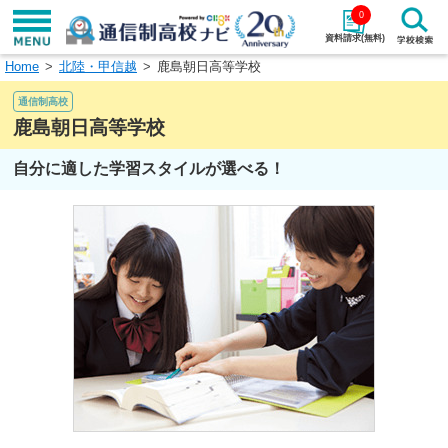
0
資料請求(無料)
Home
北陸・甲信越
鹿島朝日高等学校
学校名で探す
通信制高校
検索
鹿島朝日高等学校
自分に適した学習スタイルが選べる！
エリアから探す
特徴から探す
エリアを選択して探す
関東
北海道・東北
東海
北陸・甲信越
近畿
中国
四国
九州・沖縄