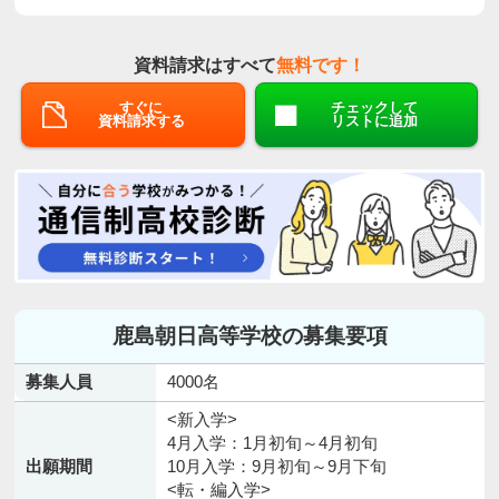
資料請求はすべて
無料です！
すぐに
チェックして
資料請求する
リストに追加
鹿島朝日高等学校の募集要項
募集人員
4000名
<新入学>
4月入学：1月初旬～4月初旬
出願期間
10月入学：9月初旬～9月下旬
<転・編入学>