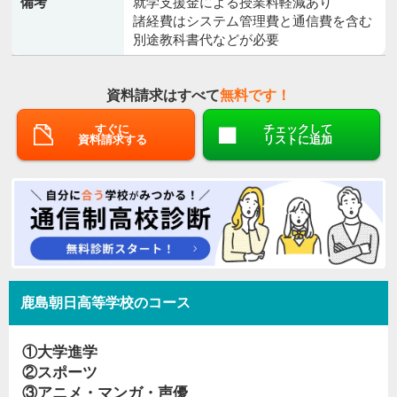
備考
就学支援金による授業料軽減あり
諸経費はシステム管理費と通信費を含む
別途教科書代などが必要
資料請求はすべて
無料です！
すぐに
チェックして
資料請求する
リストに追加
鹿島朝日高等学校のコース
①大学進学
②スポーツ
③アニメ・マンガ・声優