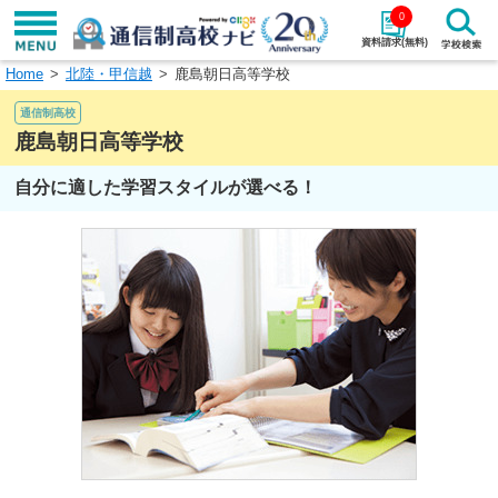
0
資料請求(無料)
Home
北陸・甲信越
鹿島朝日高等学校
学校名で探す
通信制高校
検索
鹿島朝日高等学校
自分に適した学習スタイルが選べる！
エリアから探す
特徴から探す
エリアを選択して探す
関東
北海道・東北
東海
北陸・甲信越
近畿
中国
四国
九州・沖縄