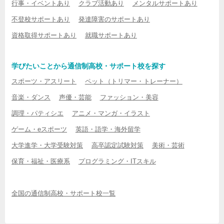
行事・イベントあり
クラブ活動あり
メンタルサポートあり
不登校サポートあり
発達障害のサポートあり
資格取得サポートあり
就職サポートあり
学びたいことから通信制高校・サポート校を探す
スポーツ・アスリート
ペット（トリマー・トレーナー）
音楽・ダンス
声優・芸能
ファッション・美容
調理・パティシエ
アニメ・マンガ・イラスト
ゲーム・eスポーツ
英語・語学・海外留学
大学進学・大学受験対策
高卒認定試験対策
美術・芸術
保育・福祉・医療系
プログラミング・ITスキル
全国の通信制高校・サポート校一覧