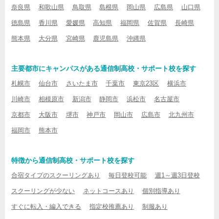
奈良県
和歌山県
鳥取県
島根県
岡山県
広島県
山口県
徳島県
香川県
愛媛県
高知県
福岡県
佐賀県
長崎県
熊本県
大分県
宮崎県
鹿児島県
沖縄県
主要都市にキャンパスがある通信制高校・サポート校を探す
札幌市
仙台市
さいたま市
千葉市
東京23区
横浜市
川崎市
相模原市
新潟市
静岡市
浜松市
名古屋市
京都市
大阪市
堺市
神戸市
岡山市
広島市
北九州市
福岡市
熊本市
特徴から通信制高校・サポート校を探す
合宿タイプのスクーリングあり
毎日登校可能
週1～週3日登校
スクーリングが少ない
ネットコースあり
個別指導あり
すぐに転入・編入できる
指定校推薦あり
制服あり