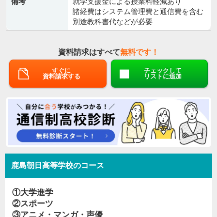
備考
就学支援金による授業料軽減あり
諸経費はシステム管理費と通信費を含む
別途教科書代などが必要
資料請求はすべて
無料です！
すぐに
チェックして
資料請求する
リストに追加
鹿島朝日高等学校のコース
①大学進学
②スポーツ
③アニメ・マンガ・声優