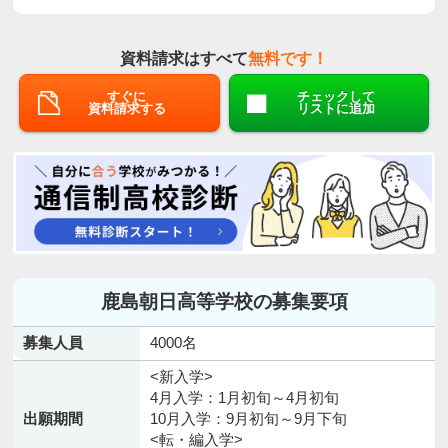
資料請求はすべて
無料です！
すぐに
チェックして
資料請求する
リストに追加
鹿島朝日高等学校の募集要項
募集人員
4000名
<新入学>
4月入学：1月初旬～4月初旬
出願期間
10月入学：9月初旬～9月下旬
<転・編入学>