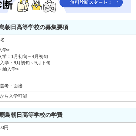
島朝日高等学校の募集要項
0名
入学>
入学：1月初旬～4月初旬
月入学：9月初旬～9月下旬
・編入学>
選考・面接
から入学可能
鹿島朝日高等学校の学費
000円