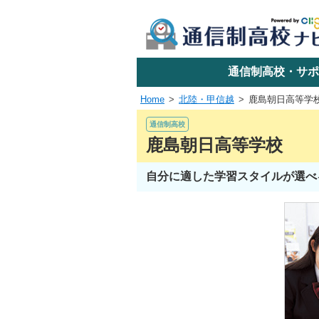
学校名で探す
通信制高校・サポ
Home
北陸・甲信越
鹿島朝日高等学
エリアか
通信制高校
鹿島朝日高等学校
自分に適した学習スタイルが選べ
関東
東海
近畿
四国