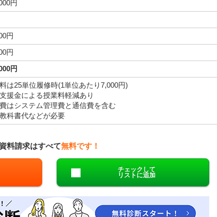
,000円
000円
000円
,000円
料は25単位履修時(1単位あたり7,000円)
支援金による授業料軽減あり
費はシステム管理費と通信費を含む
教科書代などが必要
資料請求はすべて
無料です！
チェックして
リストに追加