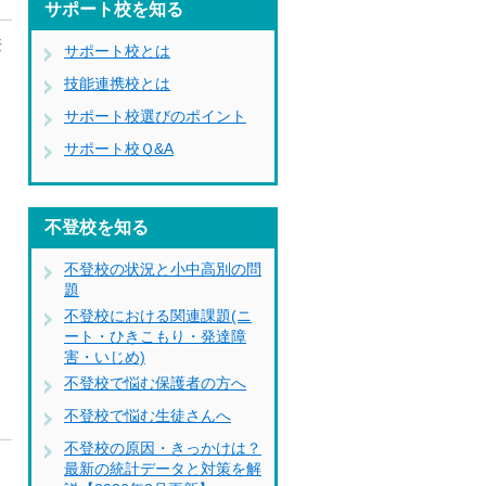
サポート校を知る
兼
サポート校とは
技能連携校とは
サポート校選びのポイント
サポート校Ｑ&A
不登校を知る
不登校の状況と小中高別の問
題
不登校における関連課題(ニ
ート・ひきこもり・発達障
害・いじめ)
不登校で悩む保護者の方へ
不登校で悩む生徒さんへ
不登校の原因・きっかけは？
最新の統計データと対策を解