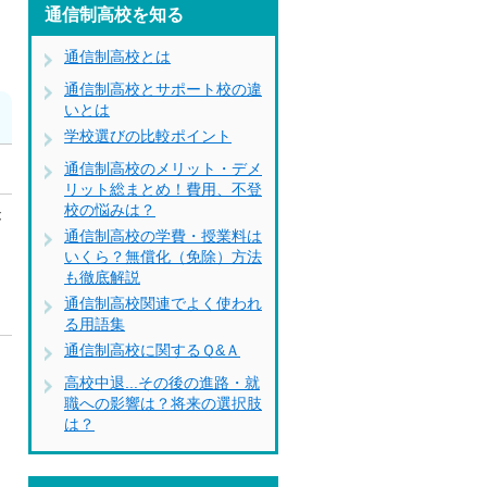
通信制高校を知る
通信制高校とは
通信制高校とサポート校の違
いとは
学校選びの比較ポイント
通信制高校のメリット・デメ
リット総まとめ！費用、不登
校の悩みは？
が
通信制高校の学費・授業料は
いくら？無償化（免除）方法
も徹底解説
通信制高校関連でよく使われ
る用語集
通信制高校に関するＱ&Ａ
あ
高校中退...その後の進路・就
リ
職への影響は？将来の選択肢
は？