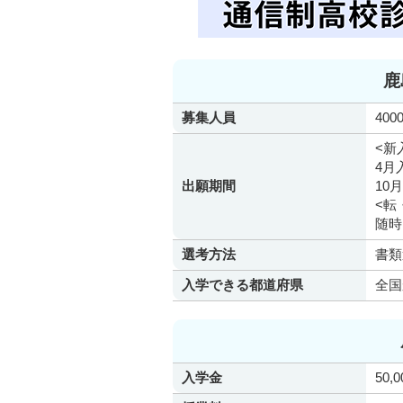
鹿
募集人員
400
<新
4月
出願期間
10
<転
随時
選考方法
書類
入学できる都道府県
全国
入学金
50,