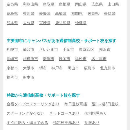
奈良県
和歌山県
鳥取県
島根県
岡山県
広島県
山口県
徳島県
香川県
愛媛県
高知県
福岡県
佐賀県
長崎県
熊本県
大分県
宮崎県
鹿児島県
沖縄県
主要都市にキャンパスがある通信制高校・サポート校を探す
札幌市
仙台市
さいたま市
千葉市
東京23区
横浜市
川崎市
相模原市
新潟市
静岡市
浜松市
名古屋市
京都市
大阪市
堺市
神戸市
岡山市
広島市
北九州市
福岡市
熊本市
特徴から通信制高校・サポート校を探す
合宿タイプのスクーリングあり
毎日登校可能
週1～週3日登校
スクーリングが少ない
ネットコースあり
個別指導あり
すぐに転入・編入できる
指定校推薦あり
制服あり