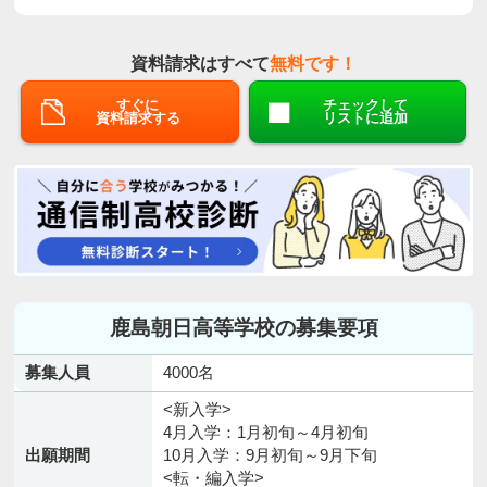
資料請求はすべて
無料です！
すぐに
チェックして
資料請求する
リストに追加
鹿島朝日高等学校の募集要項
募集人員
4000名
<新入学>
4月入学：1月初旬～4月初旬
出願期間
10月入学：9月初旬～9月下旬
<転・編入学>