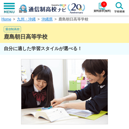
0
資料請求(無料)
Home
九州・沖縄
沖縄県
鹿島朝日高等学校
学校名で探す
通信制高校
検索
鹿島朝日高等学校
自分に適した学習スタイルが選べる！
エリアから探す
特徴から探す
エリアを選択して探す
関東
北海道・東北
東海
北陸・甲信越
近畿
中国
四国
九州・沖縄