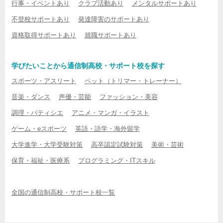
行事・イベントあり
クラブ活動あり
メンタルサポートあり
不登校サポートあり
発達障害のサポートあり
資格取得サポートあり
就職サポートあり
学びたいことから通信制高校・サポート校を探す
スポーツ・アスリート
ペット（トリマー・トレーナー）
音楽・ダンス
声優・芸能
ファッション・美容
調理・パティシエ
アニメ・マンガ・イラスト
ゲーム・eスポーツ
英語・語学・海外留学
大学進学・大学受験対策
高卒認定試験対策
美術・芸術
保育・福祉・医療系
プログラミング・ITスキル
全国の通信制高校・サポート校一覧