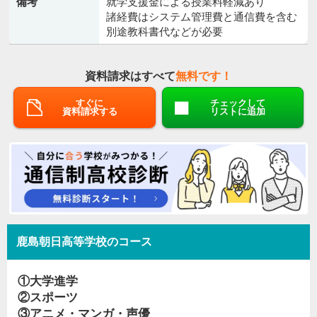
備考
就学支援金による授業料軽減あり
諸経費はシステム管理費と通信費を含む
別途教科書代などが必要
資料請求はすべて
無料です！
すぐに
チェックして
資料請求する
リストに追加
鹿島朝日高等学校のコース
①大学進学
②スポーツ
③アニメ・マンガ・声優