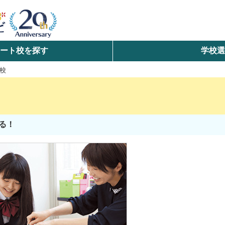
ート校を探す
学校
検索
校
ら探す
エリアを選択して探す
る！
北海道・東北
北陸・甲信越
中国
九州・沖縄