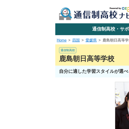
学校名で探す
通信制高校・サポ
Home
四国
愛媛県
鹿島朝日高等学
エリアか
通信制高校
鹿島朝日高等学校
自分に適した学習スタイルが選べ
関東
東海
近畿
四国