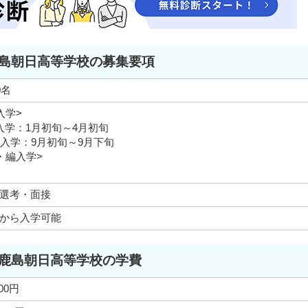
島朝日高等学校の募集要項
0名
入学>
入学：1月初旬～4月初旬
月入学：9月初旬～9月下旬
・編入学>
選考・面接
から入学可能
鹿島朝日高等学校の学費
000円