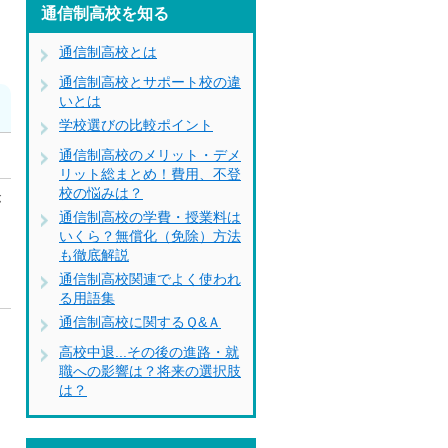
通信制高校を知る
通信制高校とは
通信制高校とサポート校の違
いとは
学校選びの比較ポイント
通信制高校のメリット・デメ
リット総まとめ！費用、不登
校の悩みは？
が
通信制高校の学費・授業料は
いくら？無償化（免除）方法
も徹底解説
通信制高校関連でよく使われ
る用語集
通信制高校に関するＱ&Ａ
あ
高校中退...その後の進路・就
リ
職への影響は？将来の選択肢
は？