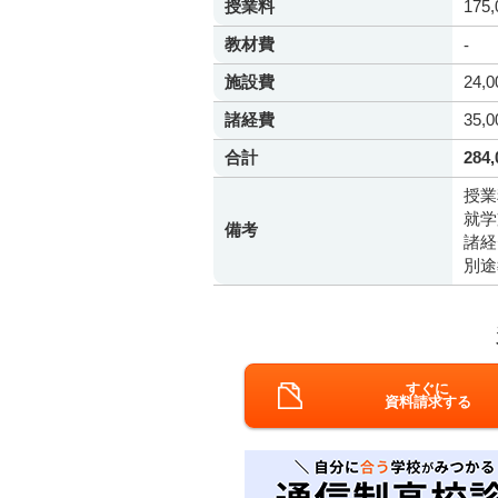
授業料
175
教材費
-
施設費
24,
諸経費
35,
合計
284
授業
就学
備考
諸経
別途
すぐに
資料請求する