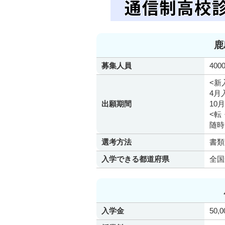
鹿
募集人員
400
<新
4月
出願期間
10
<転
随時
選考方法
書類
入学できる都道府県
全国
入学金
50,