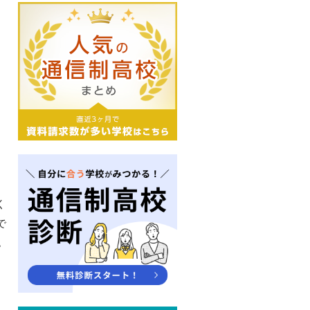
く
で
認