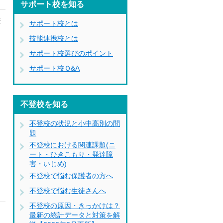
サポート校を知る
兼
サポート校とは
技能連携校とは
サポート校選びのポイント
サポート校Ｑ&A
不登校を知る
不登校の状況と小中高別の問
題
不登校における関連課題(ニ
ート・ひきこもり・発達障
害・いじめ)
不登校で悩む保護者の方へ
不登校で悩む生徒さんへ
不登校の原因・きっかけは？
最新の統計データと対策を解