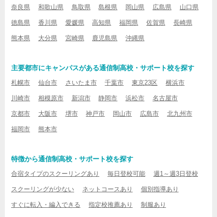
奈良県
和歌山県
鳥取県
島根県
岡山県
広島県
山口県
徳島県
香川県
愛媛県
高知県
福岡県
佐賀県
長崎県
熊本県
大分県
宮崎県
鹿児島県
沖縄県
主要都市にキャンパスがある通信制高校・サポート校を探す
札幌市
仙台市
さいたま市
千葉市
東京23区
横浜市
川崎市
相模原市
新潟市
静岡市
浜松市
名古屋市
京都市
大阪市
堺市
神戸市
岡山市
広島市
北九州市
福岡市
熊本市
特徴から通信制高校・サポート校を探す
合宿タイプのスクーリングあり
毎日登校可能
週1～週3日登校
スクーリングが少ない
ネットコースあり
個別指導あり
すぐに転入・編入できる
指定校推薦あり
制服あり