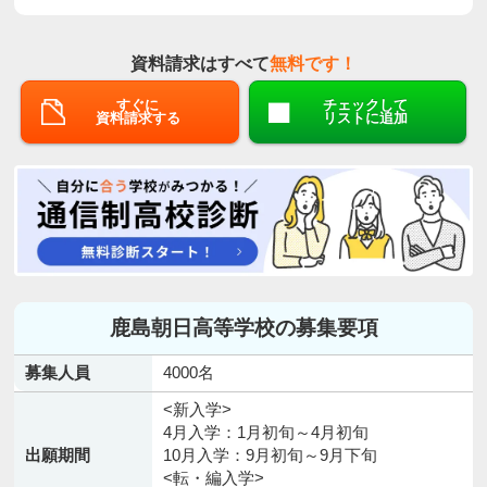
資料請求はすべて
無料です！
すぐに
チェックして
資料請求する
リストに追加
鹿島朝日高等学校の募集要項
募集人員
4000名
<新入学>
4月入学：1月初旬～4月初旬
出願期間
10月入学：9月初旬～9月下旬
<転・編入学>