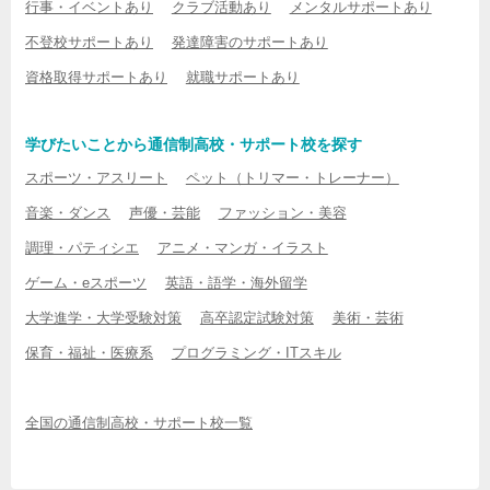
行事・イベントあり
クラブ活動あり
メンタルサポートあり
不登校サポートあり
発達障害のサポートあり
資格取得サポートあり
就職サポートあり
学びたいことから通信制高校・サポート校を探す
スポーツ・アスリート
ペット（トリマー・トレーナー）
音楽・ダンス
声優・芸能
ファッション・美容
調理・パティシエ
アニメ・マンガ・イラスト
ゲーム・eスポーツ
英語・語学・海外留学
大学進学・大学受験対策
高卒認定試験対策
美術・芸術
保育・福祉・医療系
プログラミング・ITスキル
全国の通信制高校・サポート校一覧