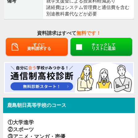
備考
就学支援金による授業料軽減あり
諸経費はシステム管理費と通信費を含む
別途教科書代などが必要
資料請求はすべて
無料です！
すぐに
チェックして
資料請求する
リストに追加
鹿島朝日高等学校のコース
①大学進学
②スポーツ
③アニメ・マンガ・声優