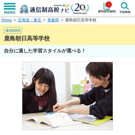
0
資料請求(無料)
Home
北海道・東北
青森県
鹿島朝日高等学校
学校名で探す
通信制高校
検索
鹿島朝日高等学校
自分に適した学習スタイルが選べる！
エリアから探す
特徴から探す
エリアを選択して探す
関東
北海道・東北
東海
北陸・甲信越
近畿
中国
四国
九州・沖縄