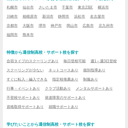
札幌市
仙台市
さいたま市
千葉市
東京23区
横浜市
川崎市
相模原市
新潟市
静岡市
浜松市
名古屋市
京都市
大阪市
堺市
神戸市
岡山市
広島市
北九州市
福岡市
熊本市
特徴から通信制高校・サポート校を探す
合宿タイプのスクーリングあり
毎日登校可能
週1～週3日登校
スクーリングが少ない
ネットコースあり
個別指導あり
すぐに転入・編入できる
指定校推薦あり
制服あり
行事・イベントあり
クラブ活動あり
メンタルサポートあり
不登校サポートあり
発達障害のサポートあり
資格取得サポートあり
就職サポートあり
学びたいことから通信制高校・サポート校を探す