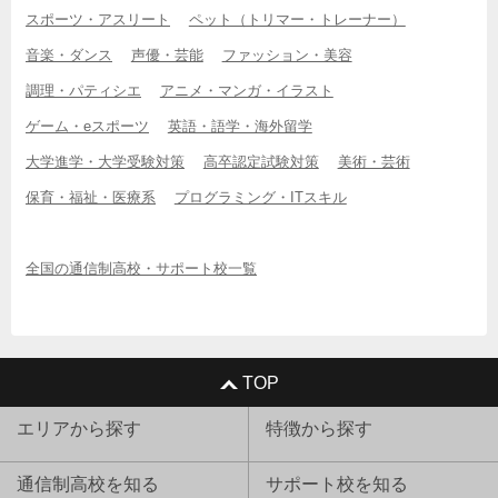
スポーツ・アスリート
ペット（トリマー・トレーナー）
音楽・ダンス
声優・芸能
ファッション・美容
調理・パティシエ
アニメ・マンガ・イラスト
ゲーム・eスポーツ
英語・語学・海外留学
大学進学・大学受験対策
高卒認定試験対策
美術・芸術
保育・福祉・医療系
プログラミング・ITスキル
全国の通信制高校・サポート校一覧
TOP
エリアから探す
特徴から探す
通信制高校を知る
サポート校を知る