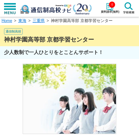
0
資料請求(無料)
Home
東海
三重県
神村学園高等部 京都学習センター
学校名で探す
通信制高校
検索
神村学園高等部 京都学習センター
少人数制で一人ひとりをとことんサポート！
エリアから探す
特徴から探す
エリアを選択して探す
関東
北海道・東北
東海
北陸・甲信越
近畿
中国
四国
九州・沖縄