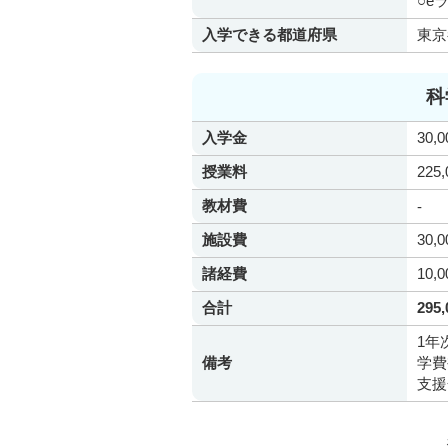
○e
入学できる都道府県
東京
科
入学金
30,
授業料
225
教材費
-
施設費
30,
諸経費
10,
合計
295
1年
備考
学費
支援