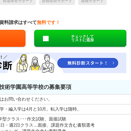
発達障害サポート
資格取得サポート
就職サポート
資料請求はすべて
無料です！
チェックして
リストに追加
技術学園高等学校の募集要項
はお問い合わせください。
学・編入学は4月と10月。転入学は随時。
学型クラス･･･作文試験、面接試験
1日・週2日クラス…面接、課題作文含む書類選考