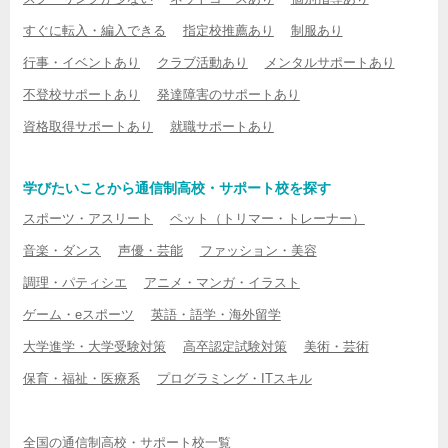
すぐに転入・編入できる
指定校推薦あり
制服あり
行事・イベントあり
クラブ活動あり
メンタルサポートあり
不登校サポートあり
発達障害のサポートあり
資格取得サポートあり
就職サポートあり
学びたいことから通信制高校・サポート校を探す
スポーツ・アスリート
ペット（トリマー・トレーナー）
音楽・ダンス
声優・芸能
ファッション・美容
調理・パティシエ
アニメ・マンガ・イラスト
ゲーム・eスポーツ
英語・語学・海外留学
大学進学・大学受験対策
高卒認定試験対策
美術・芸術
保育・福祉・医療系
プログラミング・ITスキル
全国の通信制高校・サポート校一覧