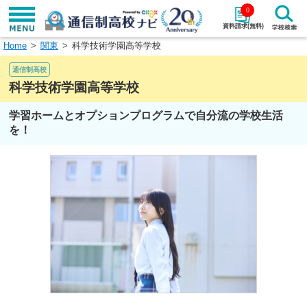
0
資料請求(無料)
Home
関東
科学技術学園高等学校
学校名で探す
通信制高校
検索
科学技術学園高等学校
学習ホームとオプションプログラムで自分流の学校生活
エリアから探す
特徴から探す
を！
エリアを選択して探す
関東
北海道・東北
東海
北陸・甲信越
近畿
中国
四国
九州・沖縄