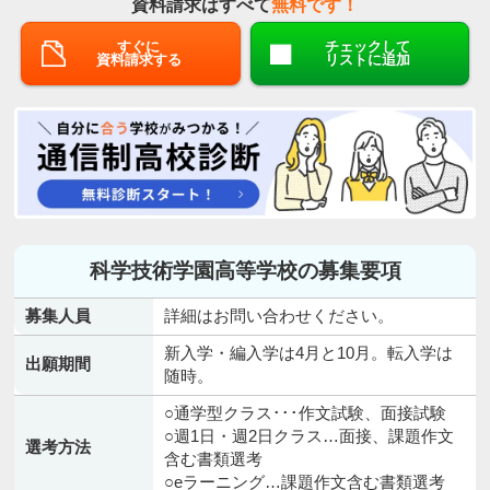
資料請求はすべて
無料です！
すぐに
チェックして
資料請求する
リストに追加
科学技術学園高等学校の募集要項
募集人員
詳細はお問い合わせください。
新入学・編入学は4月と10月。転入学は
出願期間
随時。
○通学型クラス･･･作文試験、面接試験
○週1日・週2日クラス…面接、課題作文
選考方法
含む書類選考
○eラーニング…課題作文含む書類選考