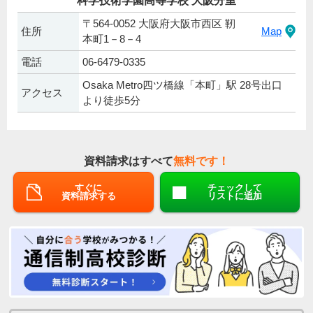
科学技術学園高等学校 大阪分室
〒564-0052 大阪府大阪市西区 靭
住所
Map
本町1－8－4
電話
06-6479-0335
Osaka Metro四ツ橋線「本町」駅 28号出口
アクセス
より徒歩5分
資料請求はすべて
無料です！
すぐに
チェックして
資料請求する
リストに追加