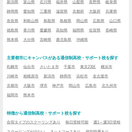
新潟県
富山県
石川県
福井県
山梨県
長野県
岐阜県
静岡県
愛知県
三重県
滋賀県
京都府
大阪府
兵庫県
奈良県
和歌山県
鳥取県
島根県
岡山県
広島県
山口県
徳島県
香川県
愛媛県
高知県
福岡県
佐賀県
長崎県
熊本県
大分県
宮崎県
鹿児島県
沖縄県
主要都市にキャンパスがある通信制高校・サポート校を探す
札幌市
仙台市
さいたま市
千葉市
東京23区
横浜市
川崎市
相模原市
新潟市
静岡市
浜松市
名古屋市
京都市
大阪市
堺市
神戸市
岡山市
広島市
北九州市
福岡市
熊本市
特徴から通信制高校・サポート校を探す
合宿タイプのスクーリングあり
毎日登校可能
週1～週3日登校
スクーリングが少ない
ネットコースあり
個別指導あり