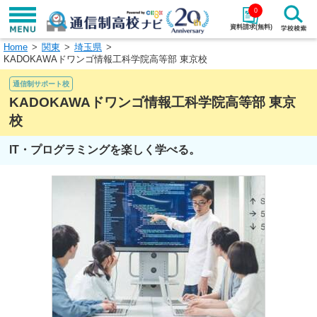
0
資料請求(無料)
Home
関東
埼玉県
学校名で探す
KADOKAWAドワンゴ情報工科学院高等部 東京校
通信制サポート校
検索
KADOKAWAドワンゴ情報工科学院高等部 東京
校
エリアから探す
特徴から探す
IT・プログラミングを楽しく学べる。
エリアを選択して探す
関東
北海道・東北
東海
北陸・甲信越
近畿
中国
四国
九州・沖縄