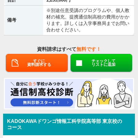
※別途任意受講のプログラムや、個人教
材の補充、提携通信制高校の費用がかか
備考
ります。詳しくは入学事務局までお問い
合わせください。
資料請求はすべて
無料です！
すぐに
チェックして
資料請求する
リストに追加
KADOKAWAドワンゴ情報工科学院高等部 東京校の
コース