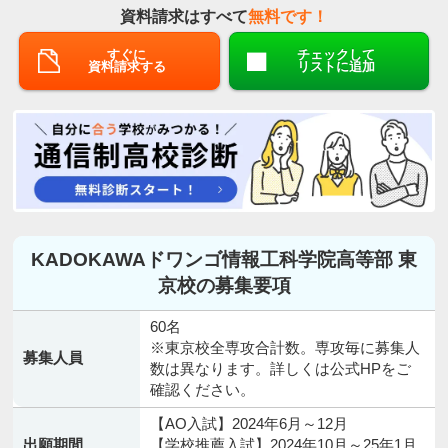
資料請求はすべて
無料です！
すぐに
チェックして
資料請求する
リストに追加
KADOKAWAドワンゴ情報工科学院高等部 東
京校の募集要項
60名
※東京校全専攻合計数。専攻毎に募集人
募集人員
数は異なります。詳しくは公式HPをご
確認ください。
【AO入試】2024年6月～12月
出願期間
【学校推薦入試】2024年10月～25年1月