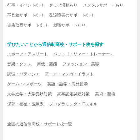
行事・イベントあり
クラブ活動あり
メンタルサポートあり
不登校サポートあり
発達障害のサポートあり
資格取得サポートあり
就職サポートあり
学びたいことから通信制高校・サポート校を探す
スポーツ・アスリート
ペット（トリマー・トレーナー）
音楽・ダンス
声優・芸能
ファッション・美容
調理・パティシエ
アニメ・マンガ・イラスト
ゲーム・eスポーツ
英語・語学・海外留学
大学進学・大学受験対策
高卒認定試験対策
美術・芸術
保育・福祉・医療系
プログラミング・ITスキル
全国の通信制高校・サポート校一覧