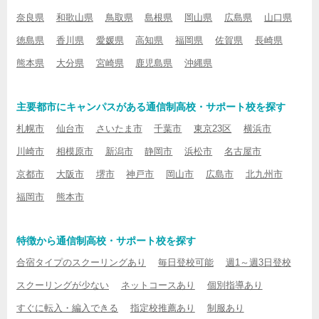
奈良県
和歌山県
鳥取県
島根県
岡山県
広島県
山口県
徳島県
香川県
愛媛県
高知県
福岡県
佐賀県
長崎県
熊本県
大分県
宮崎県
鹿児島県
沖縄県
主要都市にキャンパスがある通信制高校・サポート校を探す
札幌市
仙台市
さいたま市
千葉市
東京23区
横浜市
川崎市
相模原市
新潟市
静岡市
浜松市
名古屋市
京都市
大阪市
堺市
神戸市
岡山市
広島市
北九州市
福岡市
熊本市
特徴から通信制高校・サポート校を探す
合宿タイプのスクーリングあり
毎日登校可能
週1～週3日登校
スクーリングが少ない
ネットコースあり
個別指導あり
すぐに転入・編入できる
指定校推薦あり
制服あり