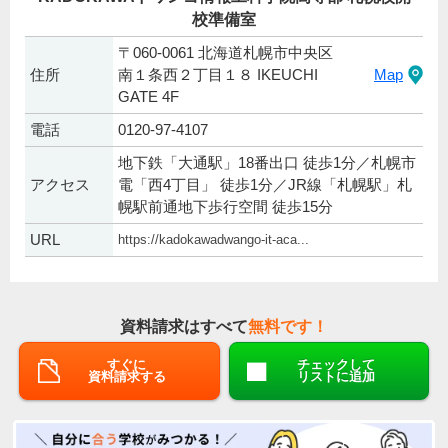
校準備室
〒060-0061 北海道札幌市中央区
住所
南１条西２丁目１８ IKEUCHI
Map
GATE 4F
電話
0120-97-4107
地下鉄「大通駅」18番出口 徒歩1分／札幌市
アクセス
電「西4丁目」 徒歩1分／JR線「札幌駅」札
幌駅前通地下歩行空間 徒歩15分
URL
https://kadokawadwango-it-aca...
資料請求はすべて
無料です！
すぐに
チェックして
資料請求する
リストに追加