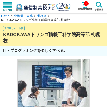
0
資料請求(無料)
Home
北海道・東北
北海道
学校名で探す
KADOKAWAドワンゴ情報工科学院高等部 札幌校
通信制サポート校
検索
KADOKAWAドワンゴ情報工科学院高等部 札幌
校
エリアから探す
特徴から探す
IT・プログラミングを楽しく学べる。
エリアを選択して探す
関東
北海道・東北
東海
北陸・甲信越
近畿
中国
四国
九州・沖縄