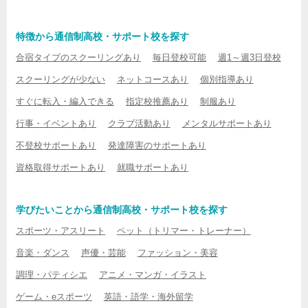
特徴から通信制高校・サポート校を探す
合宿タイプのスクーリングあり
毎日登校可能
週1～週3日登校
スクーリングが少ない
ネットコースあり
個別指導あり
すぐに転入・編入できる
指定校推薦あり
制服あり
行事・イベントあり
クラブ活動あり
メンタルサポートあり
不登校サポートあり
発達障害のサポートあり
資格取得サポートあり
就職サポートあり
学びたいことから通信制高校・サポート校を探す
スポーツ・アスリート
ペット（トリマー・トレーナー）
音楽・ダンス
声優・芸能
ファッション・美容
調理・パティシエ
アニメ・マンガ・イラスト
ゲーム・eスポーツ
英語・語学・海外留学