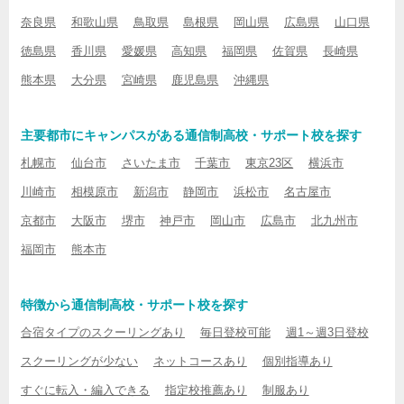
奈良県
和歌山県
鳥取県
島根県
岡山県
広島県
山口県
徳島県
香川県
愛媛県
高知県
福岡県
佐賀県
長崎県
熊本県
大分県
宮崎県
鹿児島県
沖縄県
主要都市にキャンパスがある通信制高校・サポート校を探す
札幌市
仙台市
さいたま市
千葉市
東京23区
横浜市
川崎市
相模原市
新潟市
静岡市
浜松市
名古屋市
京都市
大阪市
堺市
神戸市
岡山市
広島市
北九州市
福岡市
熊本市
特徴から通信制高校・サポート校を探す
合宿タイプのスクーリングあり
毎日登校可能
週1～週3日登校
スクーリングが少ない
ネットコースあり
個別指導あり
すぐに転入・編入できる
指定校推薦あり
制服あり