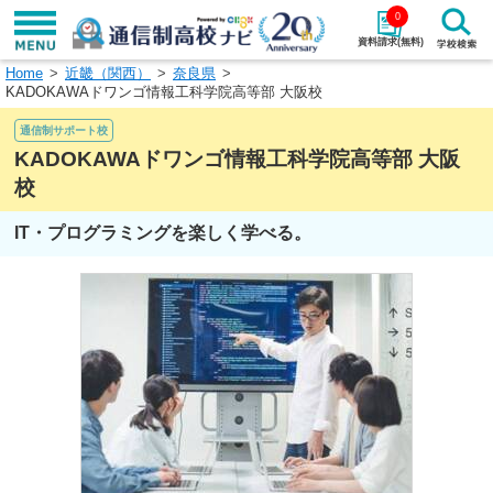
0
資料請求(無料)
Home
近畿（関西）
奈良県
学校名で探す
KADOKAWAドワンゴ情報工科学院高等部 大阪校
通信制サポート校
検索
KADOKAWAドワンゴ情報工科学院高等部 大阪
校
エリアから探す
特徴から探す
IT・プログラミングを楽しく学べる。
エリアを選択して探す
関東
北海道・東北
東海
北陸・甲信越
近畿
中国
四国
九州・沖縄