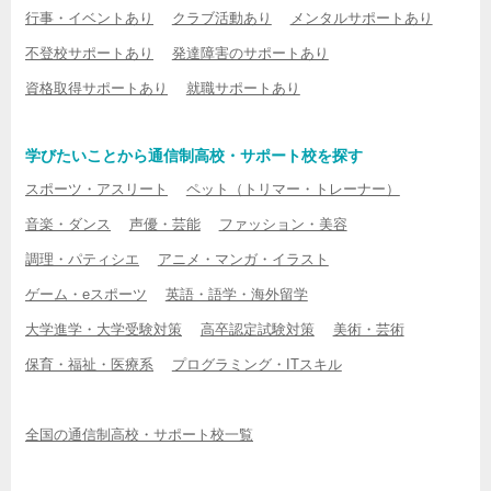
行事・イベントあり
クラブ活動あり
メンタルサポートあり
不登校サポートあり
発達障害のサポートあり
資格取得サポートあり
就職サポートあり
学びたいことから通信制高校・サポート校を探す
スポーツ・アスリート
ペット（トリマー・トレーナー）
音楽・ダンス
声優・芸能
ファッション・美容
調理・パティシエ
アニメ・マンガ・イラスト
ゲーム・eスポーツ
英語・語学・海外留学
大学進学・大学受験対策
高卒認定試験対策
美術・芸術
保育・福祉・医療系
プログラミング・ITスキル
全国の通信制高校・サポート校一覧