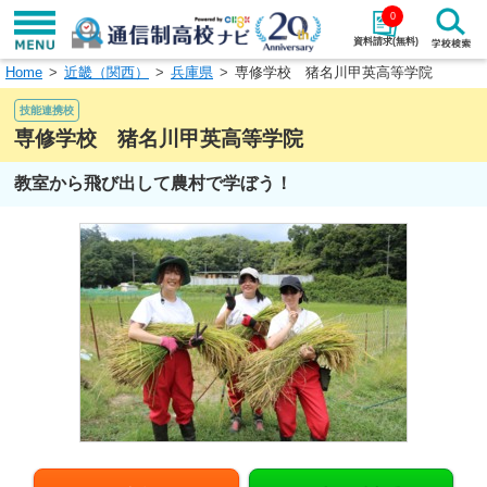
0
資料請求(無料)
Home
近畿（関西）
兵庫県
専修学校 猪名川甲英高等学院
学校名で探す
技能連携校
検索
専修学校 猪名川甲英高等学院
教室から飛び出して農村で学ぼう！
エリアから探す
特徴から探す
エリアを選択して探す
関東
北海道・東北
東海
北陸・甲信越
近畿
中国
四国
九州・沖縄