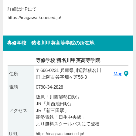
詳細はHPにて
https://inagawa.kouei.ed.jp/
専修学校 猪名川甲英高等学院の所在地
専修学校 猪名川甲英高等学院
〒666-0231 兵庫県川辺郡猪名川
住所
Map
町 上阿古谷字畑ヶ芝56-3
電話
0798-34-2828
阪急「川西能勢口駅」
JR「川西池田駅」
アクセス
JR「新三田駅」
能勢電鉄「日生中央駅」
より無料スクールバスにて登校
URL
https://inagawa.kouei.ed.jp/