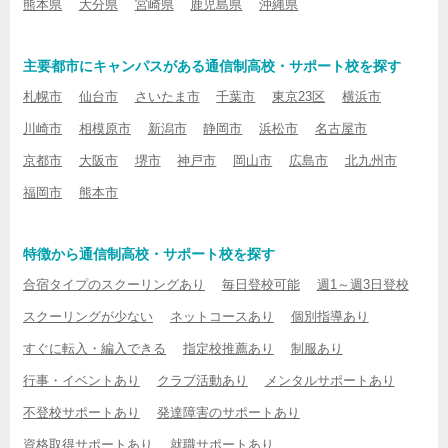
熊本県
大分県
宮崎県
鹿児島県
沖縄県
主要都市にキャンパスがある通信制高校・サポート校を探す
札幌市
仙台市
さいたま市
千葉市
東京23区
横浜市
川崎市
相模原市
新潟市
静岡市
浜松市
名古屋市
京都市
大阪市
堺市
神戸市
岡山市
広島市
北九州市
福岡市
熊本市
特徴から通信制高校・サポート校を探す
合宿タイプのスクーリングあり
毎日登校可能
週1～週3日登校
スクーリングが少ない
ネットコースあり
個別指導あり
すぐに転入・編入できる
指定校推薦あり
制服あり
行事・イベントあり
クラブ活動あり
メンタルサポートあり
不登校サポートあり
発達障害のサポートあり
資格取得サポートあり
就職サポートあり