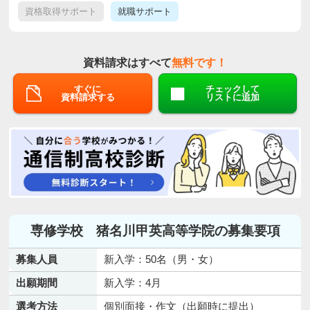
資格取得サポート
就職サポート
資料請求はすべて
無料です！
すぐに
チェックして
資料請求する
リストに追加
専修学校 猪名川甲英高等学院の募集要項
募集人員
新入学：50名（男・女）
出願期間
新入学：4月
選考方法
個別面接・作文（出願時に提出）