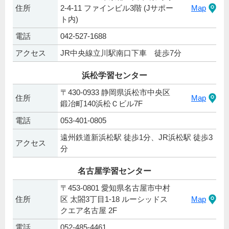
住所
2-4-11 ファインビル3階 (Jサポー
Map
ト内)
電話
042‐527‐1688
アクセス
JR中央線立川駅南口下車 徒歩7分
浜松学習センター
〒430-0933 静岡県浜松市中央区
住所
Map
鍛冶町140浜松Ｃビル7F
電話
053-401-0805
遠州鉄道新浜松駅 徒歩1分、JR浜松駅 徒歩3
アクセス
分
名古屋学習センター
〒453-0801 愛知県名古屋市中村
住所
区 太閤3丁目1-18 ルーシッドス
Map
クエア名古屋 2F
電話
052-485-4461