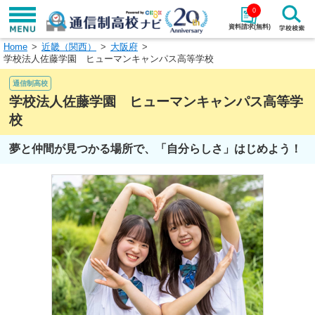
0
資料請求(無料)
Home
近畿（関西）
大阪府
学校名で探す
学校法人佐藤学園 ヒューマンキャンパス高等学校
通信制高校
検索
学校法人佐藤学園 ヒューマンキャンパス高等学
校
エリアから探す
特徴から探す
夢と仲間が見つかる場所で、「自分らしさ」はじめよう！
エリアを選択して探す
関東
北海道・東北
東海
北陸・甲信越
近畿
中国
四国
九州・沖縄