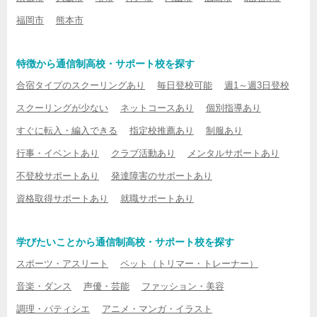
福岡市
熊本市
特徴から通信制高校・サポート校を探す
合宿タイプのスクーリングあり
毎日登校可能
週1～週3日登校
スクーリングが少ない
ネットコースあり
個別指導あり
すぐに転入・編入できる
指定校推薦あり
制服あり
行事・イベントあり
クラブ活動あり
メンタルサポートあり
不登校サポートあり
発達障害のサポートあり
資格取得サポートあり
就職サポートあり
学びたいことから通信制高校・サポート校を探す
スポーツ・アスリート
ペット（トリマー・トレーナー）
音楽・ダンス
声優・芸能
ファッション・美容
調理・パティシエ
アニメ・マンガ・イラスト