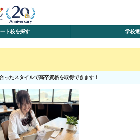
ート校を探す
学校
検索
ら探す
エリアを選択して探す
合ったスタイルで高卒資格を取得できます！
北海道・東北
北陸・甲信越
中国
九州・沖縄