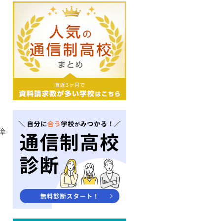
障
ハ
こ