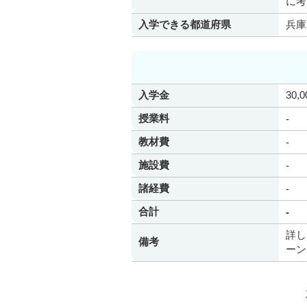
に考
入学できる都道府県
兵庫
入学金
30,
授業料
-
教材費
-
施設費
-
諸経費
-
合計
-
詳し
備考
ーン