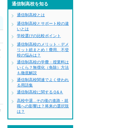
通信制高校を知る
通信制高校とは
通信制高校とサポート校の違
いとは
学校選びの比較ポイント
通信制高校のメリット・デメ
っ
リット総まとめ！費用、不登
校の悩みは？
時
通信制高校の学費・授業料は
由
いくら？無償化（免除）方法
も徹底解説
あ
通信制高校関連でよく使われ
る用語集
通信制高校に関するＱ&Ａ
高校中退...その後の進路・就
職への影響は？将来の選択肢
学
は？
。
し