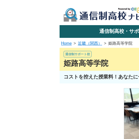
学校名で探す
通信制高校・サポ
Home
近畿（関西）
姫路高等学院
エリアか
通信制サポート校
姫路高等学院
コストを控えた授業料！あなたに
関東
東海
近畿
四国