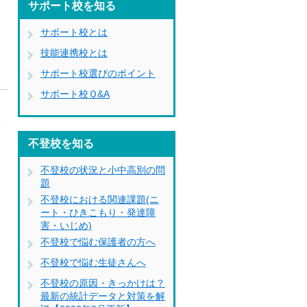
サポート校を知る
ケ
サポート校とは
技能連携校とは
サポート校選びのポイント
サポート校Ｑ&A
大
い
不登校を知る
不登校の状況と小中高別の問
題
不登校における関連課題(ニ
ート・ひきこもり・発達障
害・いじめ)
不登校で悩む保護者の方へ
不登校で悩む生徒さんへ
不登校の原因・きっかけは？
最新の統計データと対策を解