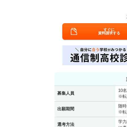
すぐに
資料請求する
10名
募集人員
※転
随時
出願期間
※転
学力
選考方法