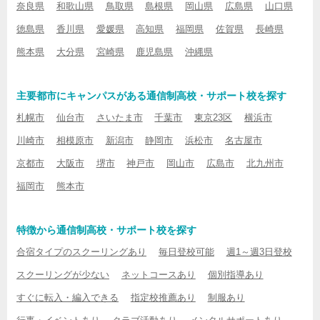
奈良県
和歌山県
鳥取県
島根県
岡山県
広島県
山口県
徳島県
香川県
愛媛県
高知県
福岡県
佐賀県
長崎県
熊本県
大分県
宮崎県
鹿児島県
沖縄県
主要都市にキャンパスがある通信制高校・サポート校を探す
札幌市
仙台市
さいたま市
千葉市
東京23区
横浜市
川崎市
相模原市
新潟市
静岡市
浜松市
名古屋市
京都市
大阪市
堺市
神戸市
岡山市
広島市
北九州市
福岡市
熊本市
特徴から通信制高校・サポート校を探す
合宿タイプのスクーリングあり
毎日登校可能
週1～週3日登校
スクーリングが少ない
ネットコースあり
個別指導あり
すぐに転入・編入できる
指定校推薦あり
制服あり