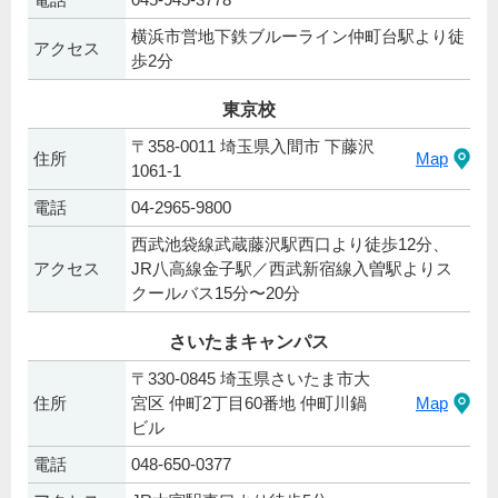
横浜市営地下鉄ブルーライン仲町台駅より徒
アクセス
歩2分
東京校
〒358-0011 埼玉県入間市 下藤沢
住所
Map
1061-1
電話
04-2965-9800
西武池袋線武蔵藤沢駅西口より徒歩12分、
アクセス
JR八高線金子駅／西武新宿線入曽駅よりス
クールバス15分〜20分
さいたまキャンパス
〒330-0845 埼玉県さいたま市大
住所
宮区 仲町2丁目60番地 仲町川鍋
Map
ビル
電話
048-650-0377