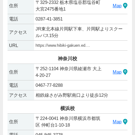
〒329-2332 栃木県塩谷郡塩谷町
住所
Map
大宮2475番地1
電話
0287-41-3851
JR東北本線片岡駅下車、片岡駅よりスクー
アクセス
ルバス15分
URL
https://www.hibiki-gakuen.ed....
神奈川校
〒252-1104 神奈川県綾瀬市 大上
住所
Map
4-20-27
電話
0467-77-8288
アクセス
相鉄線さがみ野駅南口より徒歩12分
横浜校
〒224-0041 神奈川県横浜市都筑
住所
Map
区 仲町台1-10-18
電話
045-945-3778