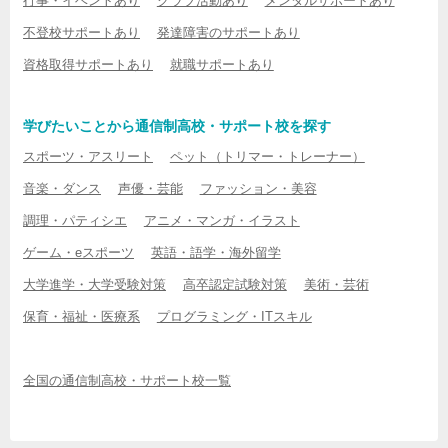
行事・イベントあり
クラブ活動あり
メンタルサポートあり
不登校サポートあり
発達障害のサポートあり
資格取得サポートあり
就職サポートあり
学びたいことから通信制高校・サポート校を探す
スポーツ・アスリート
ペット（トリマー・トレーナー）
音楽・ダンス
声優・芸能
ファッション・美容
調理・パティシエ
アニメ・マンガ・イラスト
ゲーム・eスポーツ
英語・語学・海外留学
大学進学・大学受験対策
高卒認定試験対策
美術・芸術
保育・福祉・医療系
プログラミング・ITスキル
全国の通信制高校・サポート校一覧