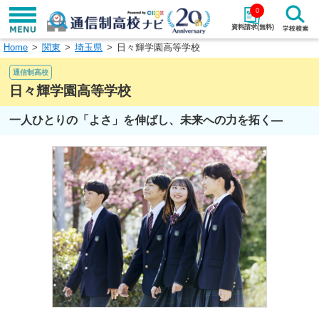
0
資料請求(無料)
Home
関東
埼玉県
日々輝学園高等学校
学校名で探す
通信制高校
検索
日々輝学園高等学校
一人ひとりの「よさ」を伸ばし、未来への力を拓く―
エリアから探す
特徴から探す
エリアを選択して探す
関東
北海道・東北
東海
北陸・甲信越
近畿
中国
四国
九州・沖縄