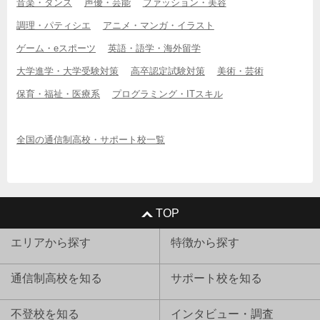
音楽・ダンス
声優・芸能
ファッション・美容
調理・パティシエ
アニメ・マンガ・イラスト
ゲーム・eスポーツ
英語・語学・海外留学
大学進学・大学受験対策
高卒認定試験対策
美術・芸術
保育・福祉・医療系
プログラミング・ITスキル
全国の通信制高校・サポート校一覧
TOP
エリアから探す
特徴から探す
通信制高校を知る
サポート校を知る
不登校を知る
インタビュー・調査