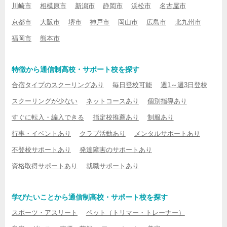
川崎市
相模原市
新潟市
静岡市
浜松市
名古屋市
京都市
大阪市
堺市
神戸市
岡山市
広島市
北九州市
福岡市
熊本市
特徴から通信制高校・サポート校を探す
合宿タイプのスクーリングあり
毎日登校可能
週1～週3日登校
スクーリングが少ない
ネットコースあり
個別指導あり
すぐに転入・編入できる
指定校推薦あり
制服あり
行事・イベントあり
クラブ活動あり
メンタルサポートあり
不登校サポートあり
発達障害のサポートあり
資格取得サポートあり
就職サポートあり
学びたいことから通信制高校・サポート校を探す
スポーツ・アスリート
ペット（トリマー・トレーナー）