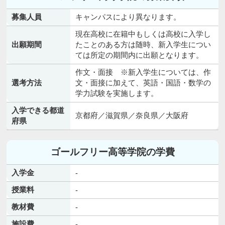
募集人員
キャンパスにより異なります。
現在高校に在籍中もしくは高校に入学し
出願期間
たことのある方は随時、新入学生につい
ては所定の期間内に出願となります。
作文・面接 ※新入学生については、作
選考方法
文・面接に加えて、英語・国語・数学の
学力試験を実施します。
入学できる都道
京都府／滋賀県／奈良県／大阪府
府県
ゴールフリー高等学院の学費
入学金
-
授業料
-
教材費
-
施設費
-