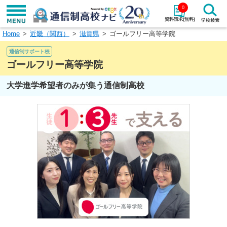
0
資料請求(無料)
Home
近畿（関西）
滋賀県
ゴールフリー高等学院
学校名で探す
通信制サポート校
検索
ゴールフリー高等学院
大学進学希望者のみが集う通信制高校
エリアから探す
特徴から探す
エリアを選択して探す
関東
北海道・東北
東海
北陸・甲信越
近畿
中国
四国
九州・沖縄