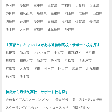
静岡県
愛知県
三重県
滋賀県
京都府
大阪府
兵庫県
奈良県
和歌山県
鳥取県
島根県
岡山県
広島県
山口県
徳島県
香川県
愛媛県
高知県
福岡県
佐賀県
長崎県
熊本県
大分県
宮崎県
鹿児島県
沖縄県
主要都市にキャンパスがある通信制高校・サポート校を探す
札幌市
仙台市
さいたま市
千葉市
東京23区
横浜市
川崎市
相模原市
新潟市
静岡市
浜松市
名古屋市
京都市
大阪市
堺市
神戸市
岡山市
広島市
北九州市
福岡市
熊本市
特徴から通信制高校・サポート校を探す
合宿タイプのスクーリングあり
毎日登校可能
週1～週3日登校
スクーリングが少ない
ネットコースあり
個別指導あり