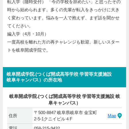
転入学（随時受付） 「今の学校を辞めたい」と思ったその
時から始められます。多くの先輩が転入をきっかけに大き
く変わっています。悩みを一人で抱えず、まず話を聞かせ
てください。
編入学（4月・10月）
一度高校を離れた方の再チャレンジも歓迎。新しいスター
トを岐阜開成学院で。
岐阜開成学院.(つくば開成高等学校 学習等支援施設
岐阜キャンパス）の所在地
岐阜開成学院.(つくば開成高等学校 学習等支援施設 岐
阜キャンパス）
〒500-8847 岐阜県岐阜市 金宝町
住所
Map
2-5-1クニイビル４F
電話
058-215-9432