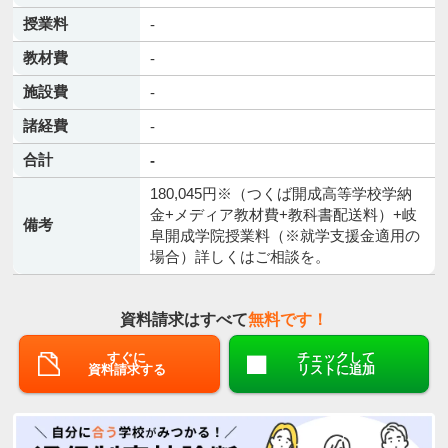
授業料
-
教材費
-
施設費
-
諸経費
-
合計
-
180,045円※（つくば開成高等学校学納
金+メディア教材費+教科書配送料）+岐
備考
阜開成学院授業料（※就学支援金適用の
場合）詳しくはご相談を。
資料請求はすべて
無料です！
すぐに
チェックして
資料請求する
リストに追加