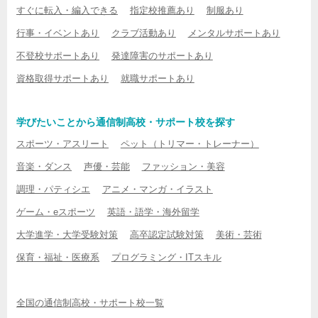
すぐに転入・編入できる
指定校推薦あり
制服あり
行事・イベントあり
クラブ活動あり
メンタルサポートあり
不登校サポートあり
発達障害のサポートあり
資格取得サポートあり
就職サポートあり
学びたいことから通信制高校・サポート校を探す
スポーツ・アスリート
ペット（トリマー・トレーナー）
音楽・ダンス
声優・芸能
ファッション・美容
調理・パティシエ
アニメ・マンガ・イラスト
ゲーム・eスポーツ
英語・語学・海外留学
大学進学・大学受験対策
高卒認定試験対策
美術・芸術
保育・福祉・医療系
プログラミング・ITスキル
全国の通信制高校・サポート校一覧