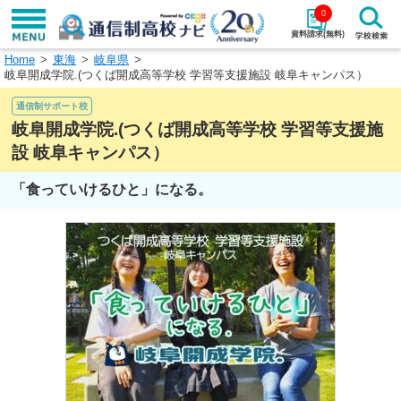
0
資料請求(無料)
Home
東海
岐阜県
学校名で探す
岐阜開成学院.(つくば開成高等学校 学習等支援施設 岐阜キャンパス）
通信制サポート校
検索
岐阜開成学院.(つくば開成高等学校 学習等支援施
設 岐阜キャンパス）
エリアから探す
特徴から探す
「食っていけるひと」になる。
エリアを選択して探す
関東
北海道・東北
東海
北陸・甲信越
近畿
中国
四国
九州・沖縄