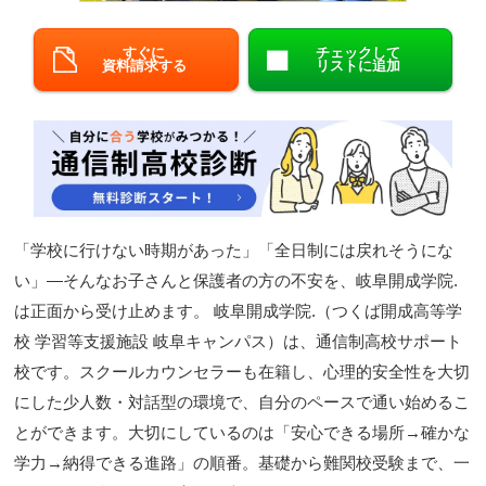
閉じる
すぐに
チェックして
資料請求する
リストに追加
「学校に行けない時期があった」「全日制には戻れそうにな
い」—そんなお子さんと保護者の方の不安を、岐阜開成学院.
は正面から受け止めます。 岐阜開成学院.（つくば開成高等学
校 学習等支援施設 岐阜キャンパス）は、通信制高校サポート
校です。スクールカウンセラーも在籍し、心理的安全性を大切
にした少人数・対話型の環境で、自分のペースで通い始めるこ
とができます。大切にしているのは「安心できる場所→確かな
学力→納得できる進路」の順番。基礎から難関校受験まで、一