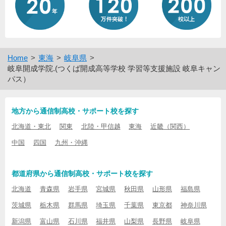
Home
東海
岐阜県
岐阜開成学院.(つくば開成高等学校 学習等支援施設 岐阜キャン
パス）
地方から通信制高校・サポート校を探す
北海道・東北
関東
北陸・甲信越
東海
近畿（関西）
中国
四国
九州・沖縄
都道府県から通信制高校・サポート校を探す
北海道
青森県
岩手県
宮城県
秋田県
山形県
福島県
茨城県
栃木県
群馬県
埼玉県
千葉県
東京都
神奈川県
新潟県
富山県
石川県
福井県
山梨県
長野県
岐阜県