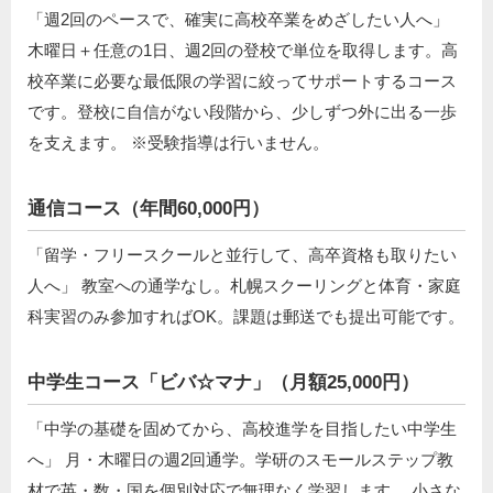
「週2回のペースで、確実に高校卒業をめざしたい人へ」
木曜日＋任意の1日、週2回の登校で単位を取得します。高
校卒業に必要な最低限の学習に絞ってサポートするコース
です。登校に自信がない段階から、少しずつ外に出る一歩
を支えます。 ※受験指導は行いません。
通信コース（年間60,000円）
「留学・フリースクールと並行して、高卒資格も取りたい
人へ」 教室への通学なし。札幌スクーリングと体育・家庭
科実習のみ参加すればOK。課題は郵送でも提出可能です。
中学生コース「ビバ☆マナ」（月額25,000円）
「中学の基礎を固めてから、高校進学を目指したい中学生
へ」 月・木曜日の週2回通学。学研のスモールステップ教
材で英・数・国を個別対応で無理なく学習します。 小さな