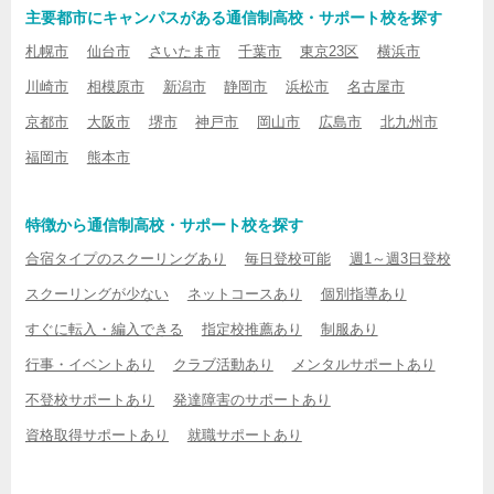
主要都市にキャンパスがある通信制高校・サポート校を探す
札幌市
仙台市
さいたま市
千葉市
東京23区
横浜市
川崎市
相模原市
新潟市
静岡市
浜松市
名古屋市
京都市
大阪市
堺市
神戸市
岡山市
広島市
北九州市
福岡市
熊本市
特徴から通信制高校・サポート校を探す
合宿タイプのスクーリングあり
毎日登校可能
週1～週3日登校
スクーリングが少ない
ネットコースあり
個別指導あり
すぐに転入・編入できる
指定校推薦あり
制服あり
行事・イベントあり
クラブ活動あり
メンタルサポートあり
不登校サポートあり
発達障害のサポートあり
資格取得サポートあり
就職サポートあり