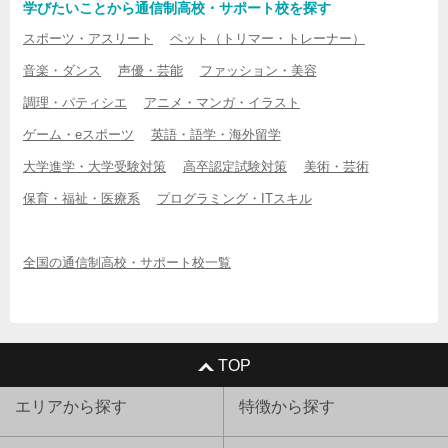
学びたいことから通信制高校・サポート校を探す
スポーツ・アスリート
ペット（トリマー・トレーナー）
音楽・ダンス
声優・芸能
ファッション・美容
調理・パティシエ
アニメ・マンガ・イラスト
ゲーム・eスポーツ
英語・語学・海外留学
大学進学・大学受験対策
高卒認定試験対策
美術・芸術
保育・福祉・医療系
プログラミング・ITスキル
全国の通信制高校・サポート校一覧
TOP
エリアから探す
特徴から探す