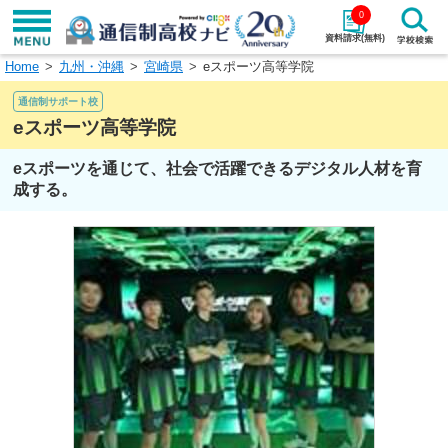
0
資料請求(無料)
Home
九州・沖縄
宮崎県
eスポーツ高等学院
学校名で探す
通信制サポート校
検索
eスポーツ高等学院
eスポーツを通じて、社会で活躍できるデジタル人材を育
エリアから探す
特徴から探す
成する。
エリアを選択して探す
関東
北海道・東北
東海
北陸・甲信越
近畿
中国
四国
九州・沖縄