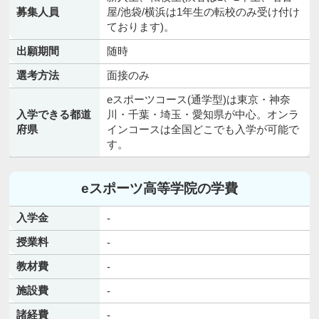
募集人員
屋/池袋/横浜は1年生の転校のみ受け付け
ております)。
出願期間
随時
選考方法
面接のみ
eスポーツコース(通学型)は東京・神奈
入学できる都道
川・千葉・埼玉・愛知県が中心。オンラ
府県
インコースは全国どこでも入学が可能で
す。
eスポーツ高等学院の学費
入学金
-
授業料
-
教材費
-
施設費
-
諸経費
-