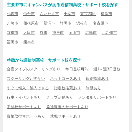
主要都市にキャンパスがある通信制高校・サポート校を探す
札幌市
仙台市
さいたま市
千葉市
東京23区
横浜市
川崎市
相模原市
新潟市
静岡市
浜松市
名古屋市
京都市
大阪市
堺市
神戸市
岡山市
広島市
北九州市
福岡市
熊本市
特徴から通信制高校・サポート校を探す
合宿タイプのスクーリングあり
毎日登校可能
週1～週3日登校
スクーリングが少ない
ネットコースあり
個別指導あり
すぐに転入・編入できる
指定校推薦あり
制服あり
行事・イベントあり
クラブ活動あり
メンタルサポートあり
不登校サポートあり
発達障害のサポートあり
資格取得サポートあり
就職サポートあり