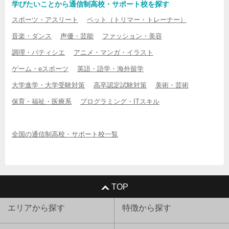
学びたいことから通信制高校・サポート校を探す
スポーツ・アスリート
ペット（トリマー・トレーナー）
音楽・ダンス
声優・芸能
ファッション・美容
調理・パティシエ
アニメ・マンガ・イラスト
ゲーム・eスポーツ
英語・語学・海外留学
大学進学・大学受験対策
高卒認定試験対策
美術・芸術
保育・福祉・医療系
プログラミング・ITスキル
全国の通信制高校・サポート校一覧
TOP
エリアから探す
特徴から探す