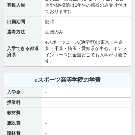
募集人員
屋/池袋/横浜は1年生の転校のみ受け付け
ております)。
出願期間
随時
選考方法
面接のみ
eスポーツコース(通学型)は東京・神奈
入学できる都道
川・千葉・埼玉・愛知県が中心。オンラ
府県
インコースは全国どこでも入学が可能で
す。
eスポーツ高等学院の学費
入学金
-
授業料
-
教材費
-
施設費
-
諸経費
-