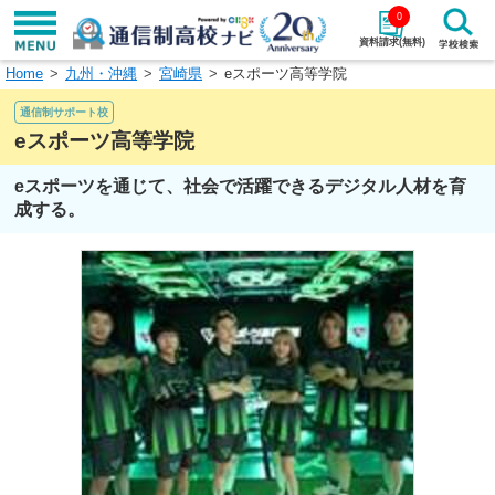
0
資料請求(無料)
Home
九州・沖縄
宮崎県
eスポーツ高等学院
学校名で探す
通信制サポート校
検索
eスポーツ高等学院
eスポーツを通じて、社会で活躍できるデジタル人材を育
エリアから探す
特徴から探す
成する。
エリアを選択して探す
関東
北海道・東北
東海
北陸・甲信越
近畿
中国
四国
九州・沖縄