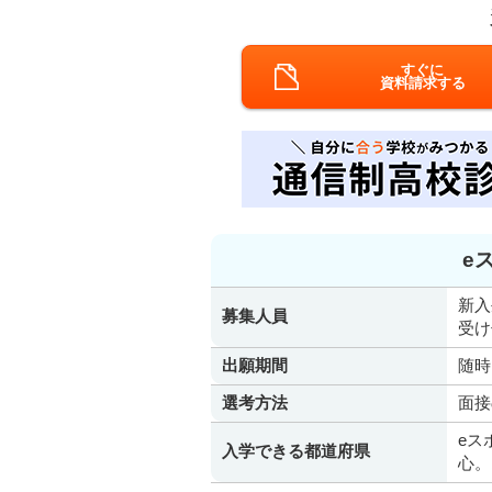
すぐに
資料請求する
e
新入
募集人員
受け
出願期間
随時
選考方法
面接
eス
入学できる都道府県
心。