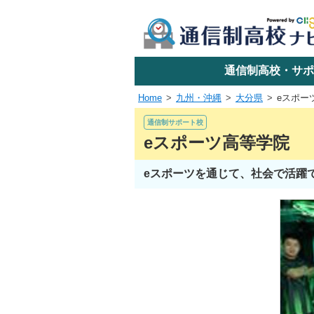
学校名で探す
通信制高校・サポ
Home
九州・沖縄
大分県
eスポー
エリアか
通信制サポート校
eスポーツ高等学院
eスポーツを通じて、社会で活躍
関東
東海
近畿
四国