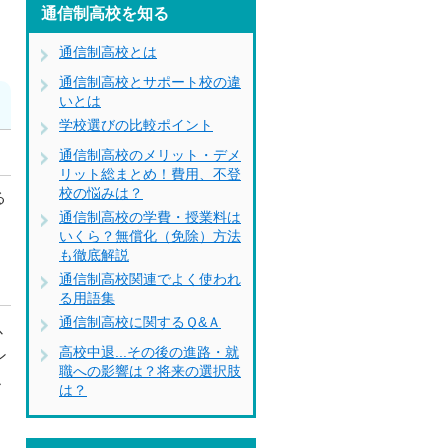
通信制高校を知る
通信制高校とは
通信制高校とサポート校の違
いとは
学校選びの比較ポイント
通信制高校のメリット・デメ
リット総まとめ！費用、不登
校の悩みは？
る
通信制高校の学費・授業料は
いくら？無償化（免除）方法
も徹底解説
通信制高校関連でよく使われ
る用語集
通信制高校に関するＱ&Ａ
以
高校中退...その後の進路・就
ン
職への影響は？将来の選択肢
ル
は？