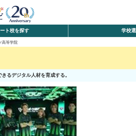
ート校を探す
学校
検索
ツ高等学院
ら探す
エリアを選択して探す
できるデジタル人材を育成する。
北海道・東北
北陸・甲信越
中国
九州・沖縄