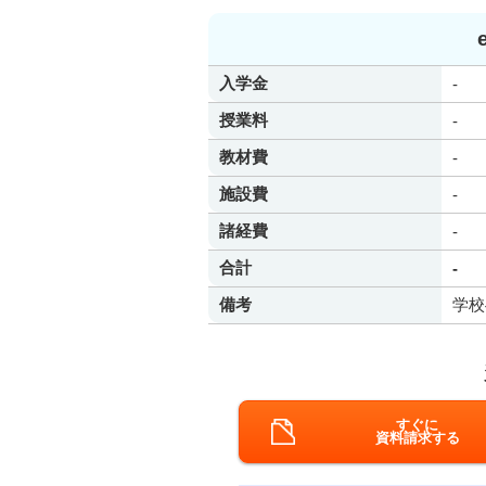
入学金
-
授業料
-
教材費
-
施設費
-
諸経費
-
合計
-
備考
学校
すぐに
資料請求する