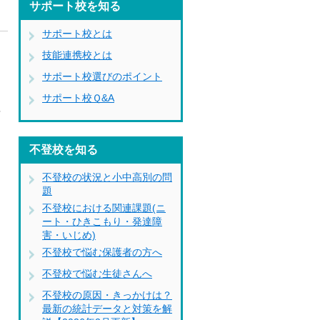
サポート校を知る
サポート校とは
技能連携校とは
サポート校選びのポイント
ら
サポート校Ｑ&A
理
不登校を知る
不登校の状況と小中高別の問
題
不登校における関連課題(ニ
ート・ひきこもり・発達障
害・いじめ)
不登校で悩む保護者の方へ
不登校で悩む生徒さんへ
不登校の原因・きっかけは？
最新の統計データと対策を解