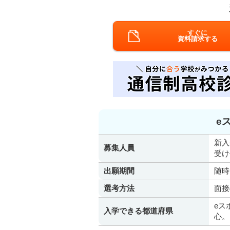
すぐに
資料請求する
e
新入
募集人員
受け
出願期間
随時
選考方法
面接
eス
入学できる都道府県
心。