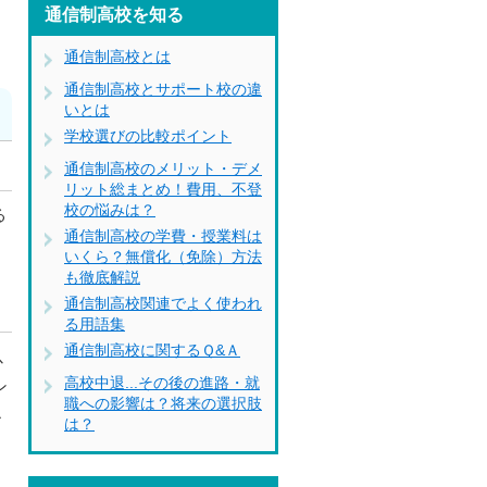
通信制高校を知る
通信制高校とは
通信制高校とサポート校の違
いとは
学校選びの比較ポイント
通信制高校のメリット・デメ
リット総まとめ！費用、不登
校の悩みは？
る
通信制高校の学費・授業料は
いくら？無償化（免除）方法
も徹底解説
通信制高校関連でよく使われ
る用語集
通信制高校に関するＱ&Ａ
以
高校中退...その後の進路・就
ン
職への影響は？将来の選択肢
ル
は？