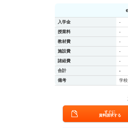
入学金
-
授業料
-
教材費
-
施設費
-
諸経費
-
合計
-
備考
学校
すぐに
資料請求する