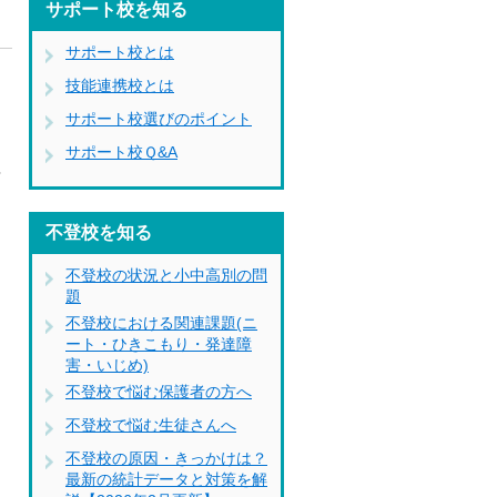
サポート校を知る
サポート校とは
技能連携校とは
サポート校選びのポイント
ら
サポート校Ｑ&A
理
不登校を知る
不登校の状況と小中高別の問
題
不登校における関連課題(ニ
ート・ひきこもり・発達障
害・いじめ)
不登校で悩む保護者の方へ
不登校で悩む生徒さんへ
不登校の原因・きっかけは？
最新の統計データと対策を解