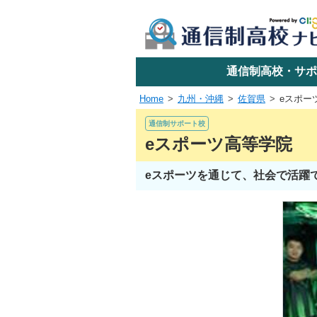
学校名で探す
通信制高校・サポ
Home
九州・沖縄
佐賀県
eスポー
エリアか
通信制サポート校
eスポーツ高等学院
eスポーツを通じて、社会で活躍
関東
東海
近畿
四国