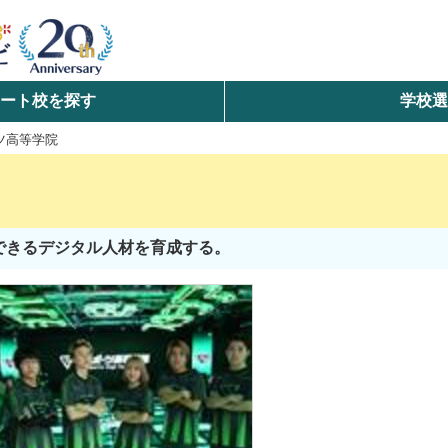
ート校を探す
学校
検索
ツ高等学院
ら探す
エリアを選択して探す
できるデジタル人材を育成する。
北海道・東北
北陸・甲信越
中国
九州・沖縄