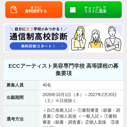
すぐに
チェックして
資料請求する
リストに追加
ECCアーティスト美容専門学校 高等課程の募
集要項
募集人員
40名
2026年10月1日（木）～2027年2月20日
出願期間
（土）※日祝除く
＜自己推薦入試＞ ①書類審査（願書・調
査書）②個人面接 ＜一般入試＞ ①書類
選考方法
審査（願書・調査書）②個人面接 ③適