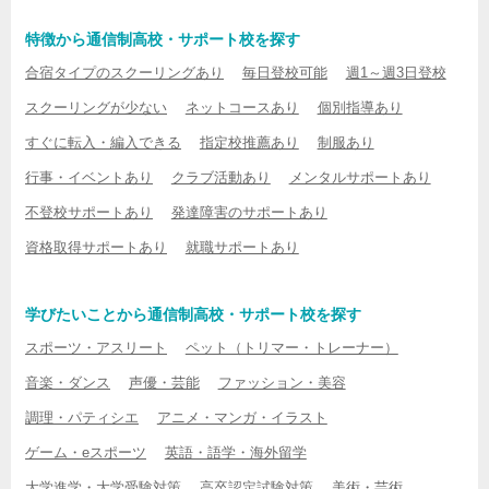
特徴から通信制高校・サポート校を探す
合宿タイプのスクーリングあり
毎日登校可能
週1～週3日登校
スクーリングが少ない
ネットコースあり
個別指導あり
すぐに転入・編入できる
指定校推薦あり
制服あり
行事・イベントあり
クラブ活動あり
メンタルサポートあり
不登校サポートあり
発達障害のサポートあり
資格取得サポートあり
就職サポートあり
学びたいことから通信制高校・サポート校を探す
スポーツ・アスリート
ペット（トリマー・トレーナー）
音楽・ダンス
声優・芸能
ファッション・美容
調理・パティシエ
アニメ・マンガ・イラスト
ゲーム・eスポーツ
英語・語学・海外留学
大学進学・大学受験対策
高卒認定試験対策
美術・芸術