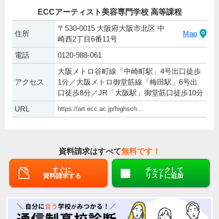
ECCアーティスト美容専門学校 高等課程
〒530-0015 大阪府大阪市北区 中
住所
Map
崎西2丁目6番11号
電話
0120-988-061
大阪メトロ谷町線「中崎町駅」4号出口徒歩
アクセス
1分／大阪メトロ御堂筋線「梅田駅」6号出
口徒歩8分／JR「大阪駅」御堂筋口徒歩10分
URL
https://art.ecc.ac.jp/highsch...
資料請求はすべて
無料です！
すぐに
チェックして
資料請求する
リストに追加