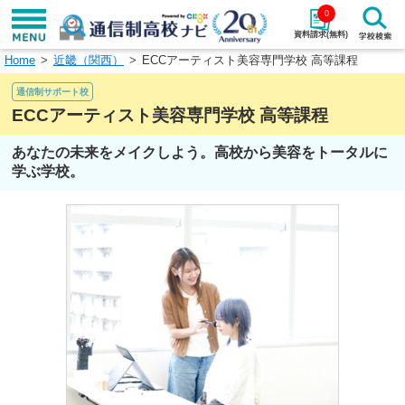
0
資料請求(無料)
Home
近畿（関西）
ECCアーティスト美容専門学校 高等課程
学校名で探す
通信制サポート校
検索
ECCアーティスト美容専門学校 高等課程
あなたの未来をメイクしよう。高校から美容をトータルに
エリアから探す
特徴から探す
学ぶ学校。
エリアを選択して探す
関東
北海道・東北
東海
北陸・甲信越
近畿
中国
四国
九州・沖縄