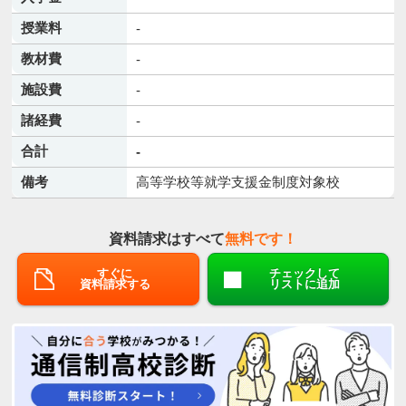
授業料
-
教材費
-
施設費
-
諸経費
-
合計
-
備考
高等学校等就学支援金制度対象校
資料請求はすべて
無料です！
すぐに
チェックして
資料請求する
リストに追加