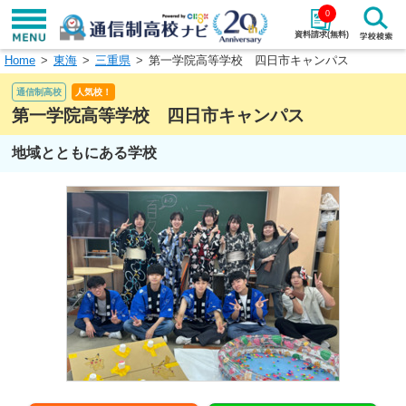
0
資料請求(無料)
Home
東海
三重県
第一学院高等学校 四日市キャンパス
学校名で探す
通信制高校
人気校！
検索
第一学院高等学校 四日市キャンパス
地域とともにある学校
エリアから探す
特徴から探す
エリアを選択して探す
関東
北海道・東北
東海
北陸・甲信越
近畿
中国
四国
九州・沖縄