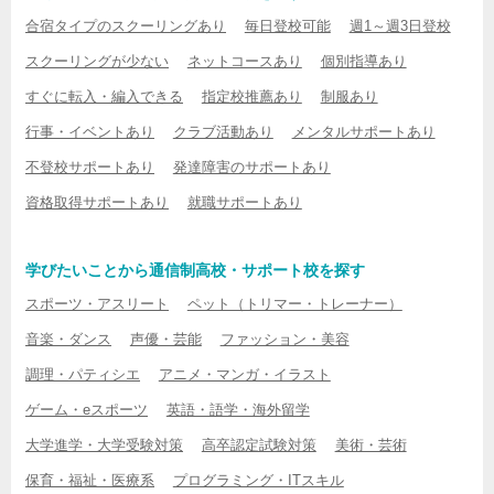
合宿タイプのスクーリングあり
毎日登校可能
週1～週3日登校
スクーリングが少ない
ネットコースあり
個別指導あり
すぐに転入・編入できる
指定校推薦あり
制服あり
行事・イベントあり
クラブ活動あり
メンタルサポートあり
不登校サポートあり
発達障害のサポートあり
資格取得サポートあり
就職サポートあり
学びたいことから通信制高校・サポート校を探す
スポーツ・アスリート
ペット（トリマー・トレーナー）
音楽・ダンス
声優・芸能
ファッション・美容
調理・パティシエ
アニメ・マンガ・イラスト
ゲーム・eスポーツ
英語・語学・海外留学
大学進学・大学受験対策
高卒認定試験対策
美術・芸術
保育・福祉・医療系
プログラミング・ITスキル