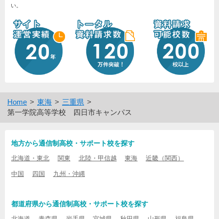
い。
Home
東海
三重県
第一学院高等学校 四日市キャンパス
地方から通信制高校・サポート校を探す
北海道・東北
関東
北陸・甲信越
東海
近畿（関西）
中国
四国
九州・沖縄
都道府県から通信制高校・サポート校を探す
北海道
青森県
岩手県
宮城県
秋田県
山形県
福島県