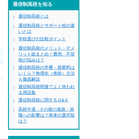
通信制高校を知る
通信制高校とは
通信制高校とサポート校の違
いとは
学校選びの比較ポイント
通信制高校のメリット・デメ
リット総まとめ！費用、不登
校の悩みは？
通信制高校の学費・授業料は
いくら？無償化（免除）方法
も徹底解説
き
通信制高校関連でよく使われ
る用語集
通信制高校に関するＱ&Ａ
成
高校中退...その後の進路・就
職への影響は？将来の選択肢
は？