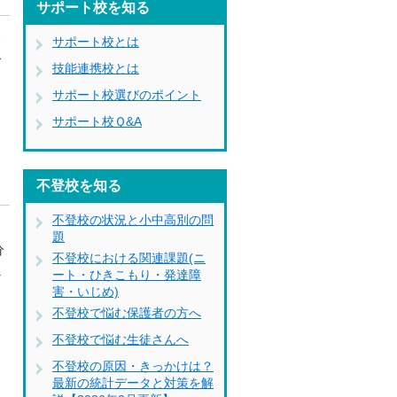
サポート校を知る
い
サポート校とは
で
技能連携校とは
サポート校選びのポイント
る
サポート校Ｑ&A
不登校を知る
不登校の状況と小中高別の問
る
題
分
不登校における関連課題(ニ
か
ート・ひきこもり・発達障
害・いじめ)
不登校で悩む保護者の方へ
不登校で悩む生徒さんへ
不登校の原因・きっかけは？
最新の統計データと対策を解