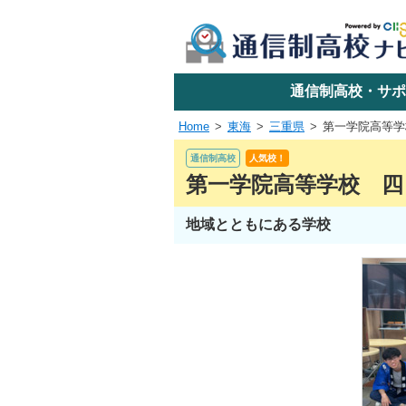
学校名で探す
通信制高校・サポ
Home
東海
三重県
第一学院高等学
エリアか
通信制高校
人気校！
第一学院高等学校 四
地域とともにある学校
関東
東海
近畿
四国