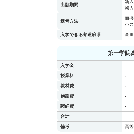
新入
出願期間
転入
面接
選考方法
※ス
入学できる都道府県
全国
第一学院
入学金
-
授業料
-
教材費
-
施設費
-
諸経費
-
合計
-
備考
高等