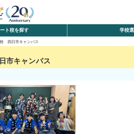
ート校を探す
学校
検索
校 四日市キャンパス
ら探す
日市キャンパス
エリアを選択して探す
北海道・東北
北陸・甲信越
中国
九州・沖縄