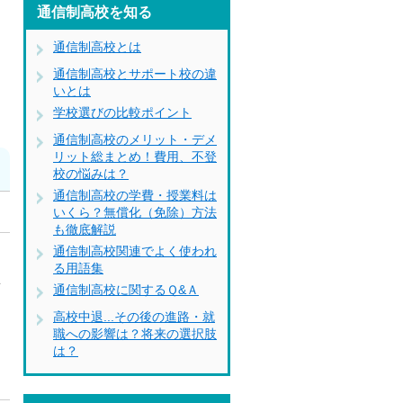
通信制高校を知る
通信制高校とは
通信制高校とサポート校の違
いとは
学校選びの比較ポイント
通信制高校のメリット・デメ
リット総まとめ！費用、不登
校の悩みは？
通信制高校の学費・授業料は
いくら？無償化（免除）方法
も徹底解説
通信制高校関連でよく使われ
る用語集
型
通信制高校に関するＱ&Ａ
協
高校中退...その後の進路・就
職への影響は？将来の選択肢
は？