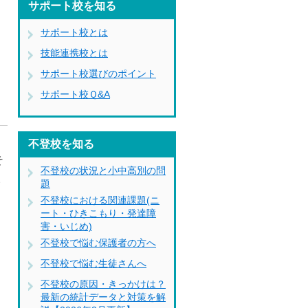
サポート校を知る
に
サポート校とは
技能連携校とは
サポート校選びのポイント
サポート校Ｑ&A
、
不登校を知る
そ
不登校の状況と小中高別の問
見
題
不登校における関連課題(ニ
ート・ひきこもり・発達障
害・いじめ)
不登校で悩む保護者の方へ
不登校で悩む生徒さんへ
不登校の原因・きっかけは？
最新の統計データと対策を解