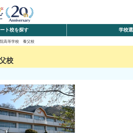
ート校を探す
学校
検索
院高等学校 養父校
ら探す
父校
エリアを選択して探す
北海道・東北
北陸・甲信越
中国
九州・沖縄