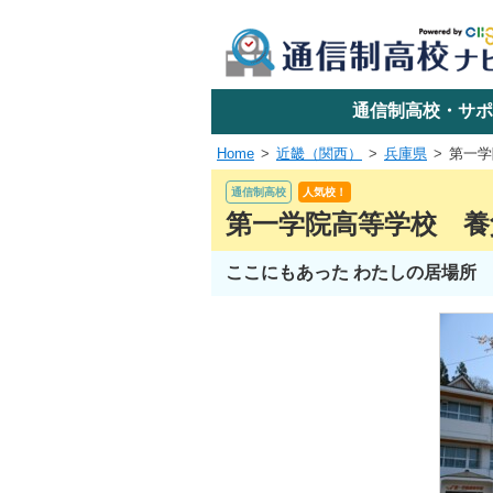
学校名で探す
通信制高校・サポ
Home
近畿（関西）
兵庫県
第一学
エリアか
通信制高校
人気校！
第一学院高等学校 養
ここにもあった わたしの居場所
関東
東海
近畿
四国