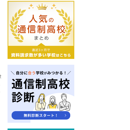
験
学
活