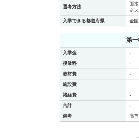
面接
選考方法
※ス
入学できる都道府県
全国
第一
入学金
-
授業料
-
教材費
-
施設費
-
諸経費
-
合計
-
備考
高等