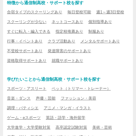
特徴から通信制高校・サポート校を探す
合宿タイプのスクーリングあり
毎日登校可能
週1～週3日登校
スクーリングが少ない
ネットコースあり
個別指導あり
すぐに転入・編入できる
指定校推薦あり
制服あり
行事・イベントあり
クラブ活動あり
メンタルサポートあり
不登校サポートあり
発達障害のサポートあり
資格取得サポートあり
就職サポートあり
学びたいことから通信制高校・サポート校を探す
スポーツ・アスリート
ペット（トリマー・トレーナー）
音楽・ダンス
声優・芸能
ファッション・美容
調理・パティシエ
アニメ・マンガ・イラスト
ゲーム・eスポーツ
英語・語学・海外留学
大学進学・大学受験対策
高卒認定試験対策
美術・芸術