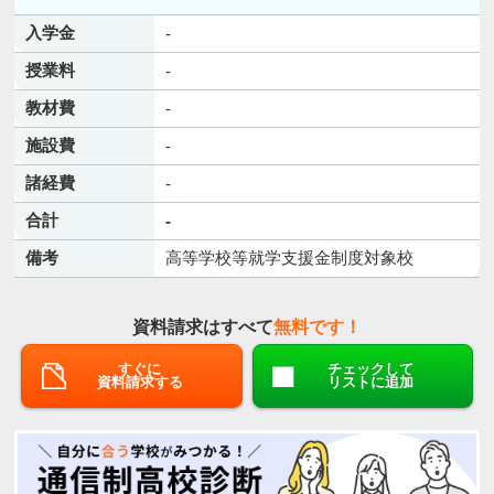
入学金
-
授業料
-
教材費
-
施設費
-
諸経費
-
合計
-
備考
高等学校等就学支援金制度対象校
資料請求はすべて
無料です！
すぐに
チェックして
資料請求する
リストに追加