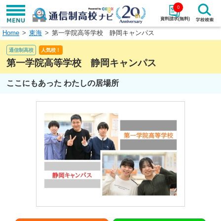
0
資料請求(無料)
Home
東海
第一学院高等学校 静岡キャンパス
学校名で探す
通信制高校
人気校！
検索
第一学院高等学校 静岡キャンパス
ここにもあった わたしの居場所
エリアから探す
特徴から探す
エリアを選択して探す
関東
北海道・東北
東海
北陸・甲信越
近畿
中国
四国
九州・沖縄