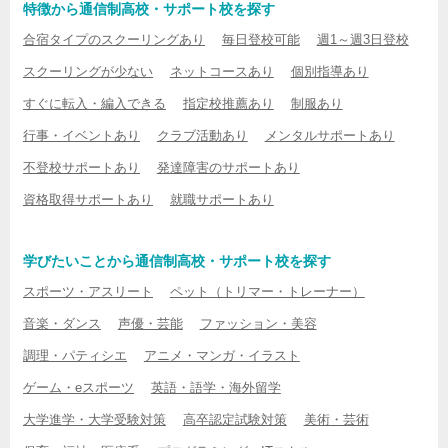
特徴から通信制高校・サポート校を探す
合宿タイプのスクーリングあり
毎日登校可能
週1～週3日登校
スクーリングが少ない
ネットコースあり
個別指導あり
すぐに転入・編入できる
指定校推薦あり
制服あり
行事・イベントあり
クラブ活動あり
メンタルサポートあり
不登校サポートあり
発達障害のサポートあり
資格取得サポートあり
就職サポートあり
学びたいことから通信制高校・サポート校を探す
スポーツ・アスリート
ペット（トリマー・トレーナー）
音楽・ダンス
声優・芸能
ファッション・美容
調理・パティシエ
アニメ・マンガ・イラスト
ゲーム・eスポーツ
英語・語学・海外留学
大学進学・大学受験対策
高卒認定試験対策
美術・芸術