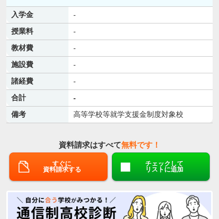
入学金
-
授業料
-
教材費
-
施設費
-
諸経費
-
合計
-
備考
高等学校等就学支援金制度対象校
資料請求はすべて
無料です！
すぐに
チェックして
資料請求する
リストに追加