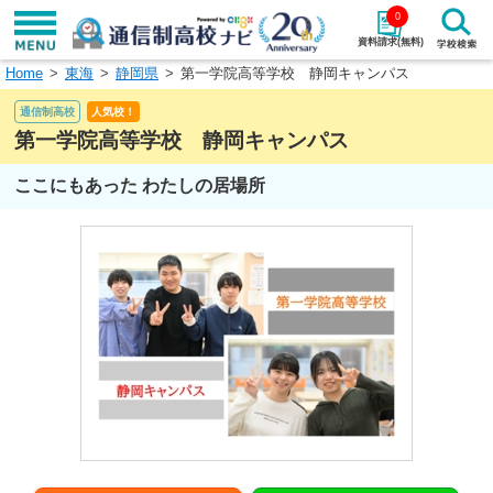
0
資料請求(無料)
Home
東海
静岡県
第一学院高等学校 静岡キャンパス
学校名で探す
通信制高校
人気校！
検索
第一学院高等学校 静岡キャンパス
ここにもあった わたしの居場所
エリアから探す
特徴から探す
エリアを選択して探す
関東
北海道・東北
東海
北陸・甲信越
近畿
中国
四国
九州・沖縄