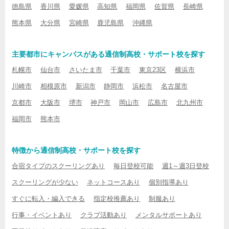
徳島県
香川県
愛媛県
高知県
福岡県
佐賀県
長崎県
熊本県
大分県
宮崎県
鹿児島県
沖縄県
主要都市にキャンパスがある通信制高校・サポート校を探す
札幌市
仙台市
さいたま市
千葉市
東京23区
横浜市
川崎市
相模原市
新潟市
静岡市
浜松市
名古屋市
京都市
大阪市
堺市
神戸市
岡山市
広島市
北九州市
福岡市
熊本市
特徴から通信制高校・サポート校を探す
合宿タイプのスクーリングあり
毎日登校可能
週1～週3日登校
スクーリングが少ない
ネットコースあり
個別指導あり
すぐに転入・編入できる
指定校推薦あり
制服あり
行事・イベントあり
クラブ活動あり
メンタルサポートあり