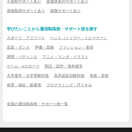
不登校サポートあり
発達障害のサポートあり
資格取得サポートあり
就職サポートあり
学びたいことから通信制高校・サポート校を探す
スポーツ・アスリート
ペット（トリマー・トレーナー）
音楽・ダンス
声優・芸能
ファッション・美容
調理・パティシエ
アニメ・マンガ・イラスト
ゲーム・eスポーツ
英語・語学・海外留学
大学進学・大学受験対策
高卒認定試験対策
美術・芸術
保育・福祉・医療系
プログラミング・ITスキル
全国の通信制高校・サポート校一覧