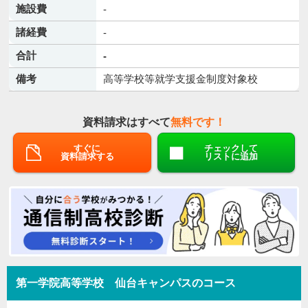
施設費
-
諸経費
-
合計
-
備考
高等学校等就学支援金制度対象校
資料請求はすべて
無料です！
すぐに
チェックして
資料請求する
リストに追加
第一学院高等学校 仙台キャンパスのコース