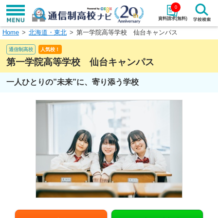
0
資料請求(無料)
Home
北海道・東北
第一学院高等学校 仙台キャンパス
学校名で探す
通信制高校
人気校！
検索
第一学院高等学校 仙台キャンパス
一人ひとりの”未来”に、寄り添う学校
エリアから探す
特徴から探す
エリアを選択して探す
関東
北海道・東北
東海
北陸・甲信越
近畿
中国
四国
九州・沖縄