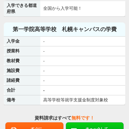
入学できる都道
全国から入学可能！
府県
第一学院高等学校 札幌キャンパスの学費
入学金
-
授業料
-
教材費
-
施設費
-
諸経費
-
合計
-
備考
高等学校等就学支援金制度対象校
資料請求はすべて
無料です！
すぐに
チェックして