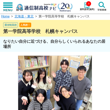
0
資料請求(無料)
Home
北海道・東北
第一学院高等学校 札幌キャンパス
学校名で探す
通信制高校
人気校！
検索
第一学院高等学校 札幌キャンパス
なりたい自分に近づける、自分らしくいられるあなたの居
エリアから探す
特徴から探す
場所
エリアを選択して探す
関東
北海道・東北
東海
北陸・甲信越
近畿
中国
四国
九州・沖縄