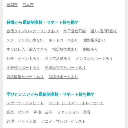
福岡市
熊本市
特徴から通信制高校・サポート校を探す
合宿タイプのスクーリングあり
毎日登校可能
週1～週3日登校
スクーリングが少ない
ネットコースあり
個別指導あり
すぐに転入・編入できる
指定校推薦あり
制服あり
行事・イベントあり
クラブ活動あり
メンタルサポートあり
不登校サポートあり
発達障害のサポートあり
資格取得サポートあり
就職サポートあり
学びたいことから通信制高校・サポート校を探す
スポーツ・アスリート
ペット（トリマー・トレーナー）
音楽・ダンス
声優・芸能
ファッション・美容
調理・パティシエ
アニメ・マンガ・イラスト