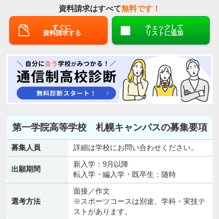
資料請求はすべて
無料です！
すぐに
チェックして
資料請求する
リストに追加
第一学院高等学校 札幌キャンパスの募集要項
募集人員
詳細は学校にお問い合わせください。
新入学：9月以降
出願期間
転入学・編入学・既卒生：随時
面接／作文
選考方法
※スポーツコースは別途、学科・実技テ
ストがあります。