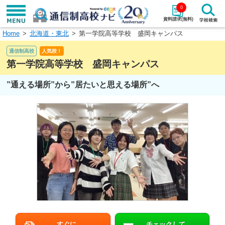
0
資料請求(無料)
Home
北海道・東北
第一学院高等学校 盛岡キャンパス
学校名で探す
通信制高校
人気校！
検索
第一学院高等学校 盛岡キャンパス
”通える場所”から”居たいと思える場所”へ
エリアから探す
特徴から探す
エリアを選択して探す
関東
北海道・東北
東海
北陸・甲信越
近畿
中国
四国
九州・沖縄
すぐに
チェックして