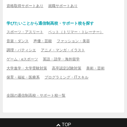
資格取得サポートあり
就職サポートあり
学びたいことから通信制高校・サポート校を探す
スポーツ・アスリート
ペット（トリマー・トレーナー）
音楽・ダンス
声優・芸能
ファッション・美容
調理・パティシエ
アニメ・マンガ・イラスト
ゲーム・eスポーツ
英語・語学・海外留学
大学進学・大学受験対策
高卒認定試験対策
美術・芸術
保育・福祉・医療系
プログラミング・ITスキル
全国の通信制高校・サポート校一覧
TOP