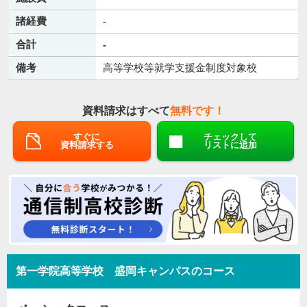
諸経費
-
合計
-
備考
高等学校等就学支援金制度対象校
資料請求はすべて
無料です！
すぐに
チェックして
資料請求する
リストに追加
第一学院高等学校 盛岡キャンパスのコース