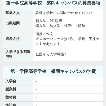
第一学院高等学校 盛岡キャンパスの募集要項
募集人員
詳細は学校にお問い合わせください。
新入学：9月以降
出願期間
転入学・編入学・既卒生：随時
面接／作文
選考方法
※スポーツコースは別途、学科・実技テ
ストがあります。
入学できる都道
全国から入学可能！
府県
第一学院高等学校 盛岡キャンパスの学費
入学金
-
授業料
-
教材費
-
施設費
-