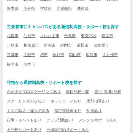
熊本県
大分県
宮崎県
鹿児島県
沖縄県
主要都市にキャンパスがある通信制高校・サポート校を探す
札幌市
仙台市
さいたま市
千葉市
東京23区
横浜市
川崎市
相模原市
新潟市
静岡市
浜松市
名古屋市
京都市
大阪市
堺市
神戸市
岡山市
広島市
北九州市
福岡市
熊本市
特徴から通信制高校・サポート校を探す
合宿タイプのスクーリングあり
毎日登校可能
週1～週3日登校
スクーリングが少ない
ネットコースあり
個別指導あり
すぐに転入・編入できる
指定校推薦あり
制服あり
行事・イベントあり
クラブ活動あり
メンタルサポートあり
不登校サポートあり
発達障害のサポートあり