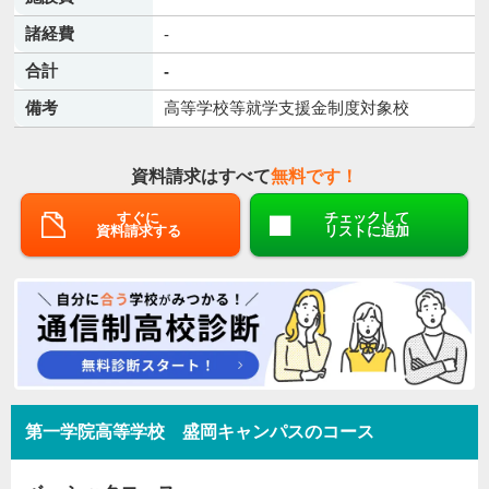
諸経費
-
合計
-
備考
高等学校等就学支援金制度対象校
資料請求はすべて
無料です！
すぐに
チェックして
資料請求する
リストに追加
第一学院高等学校 盛岡キャンパスのコース