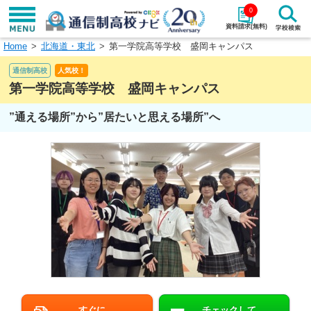
0
資料請求(無料)
Home
北海道・東北
第一学院高等学校 盛岡キャンパス
学校名で探す
通信制高校
人気校！
検索
第一学院高等学校 盛岡キャンパス
”通える場所”から”居たいと思える場所”へ
エリアから探す
特徴から探す
エリアを選択して探す
関東
北海道・東北
東海
北陸・甲信越
近畿
中国
四国
九州・沖縄
すぐに
チェックして