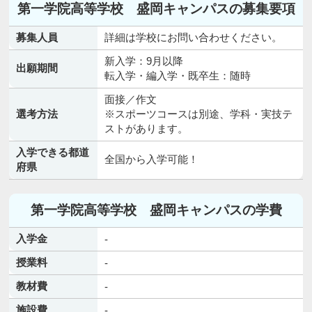
第一学院高等学校 盛岡キャンパスの募集要項
募集人員
詳細は学校にお問い合わせください。
新入学：9月以降
出願期間
転入学・編入学・既卒生：随時
面接／作文
選考方法
※スポーツコースは別途、学科・実技テ
ストがあります。
入学できる都道
全国から入学可能！
府県
第一学院高等学校 盛岡キャンパスの学費
入学金
-
授業料
-
教材費
-
施設費
-