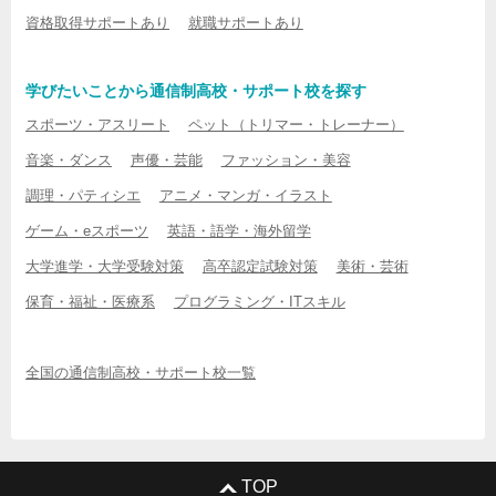
資格取得サポートあり
就職サポートあり
学びたいことから通信制高校・サポート校を探す
スポーツ・アスリート
ペット（トリマー・トレーナー）
音楽・ダンス
声優・芸能
ファッション・美容
調理・パティシエ
アニメ・マンガ・イラスト
ゲーム・eスポーツ
英語・語学・海外留学
大学進学・大学受験対策
高卒認定試験対策
美術・芸術
保育・福祉・医療系
プログラミング・ITスキル
全国の通信制高校・サポート校一覧
TOP