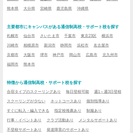
熊本県
大分県
宮崎県
鹿児島県
沖縄県
主要都市にキャンパスがある通信制高校・サポート校を探す
札幌市
仙台市
さいたま市
千葉市
東京23区
横浜市
川崎市
相模原市
新潟市
静岡市
浜松市
名古屋市
京都市
大阪市
堺市
神戸市
岡山市
広島市
北九州市
福岡市
熊本市
特徴から通信制高校・サポート校を探す
合宿タイプのスクーリングあり
毎日登校可能
週1～週3日登校
スクーリングが少ない
ネットコースあり
個別指導あり
すぐに転入・編入できる
指定校推薦あり
制服あり
行事・イベントあり
クラブ活動あり
メンタルサポートあり
不登校サポートあり
発達障害のサポートあり