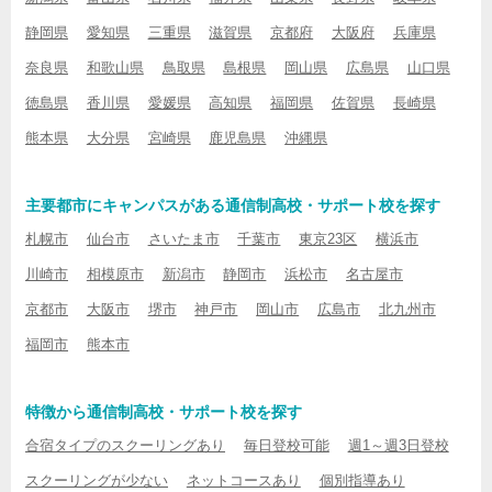
静岡県
愛知県
三重県
滋賀県
京都府
大阪府
兵庫県
奈良県
和歌山県
鳥取県
島根県
岡山県
広島県
山口県
徳島県
香川県
愛媛県
高知県
福岡県
佐賀県
長崎県
熊本県
大分県
宮崎県
鹿児島県
沖縄県
主要都市にキャンパスがある通信制高校・サポート校を探す
札幌市
仙台市
さいたま市
千葉市
東京23区
横浜市
川崎市
相模原市
新潟市
静岡市
浜松市
名古屋市
京都市
大阪市
堺市
神戸市
岡山市
広島市
北九州市
福岡市
熊本市
特徴から通信制高校・サポート校を探す
合宿タイプのスクーリングあり
毎日登校可能
週1～週3日登校
スクーリングが少ない
ネットコースあり
個別指導あり