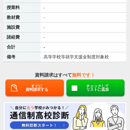
授業料
-
教材費
-
施設費
-
諸経費
-
合計
-
備考
高等学校等就学支援金制度対象校
資料請求はすべて
無料です！
すぐに
チェックして
資料請求する
リストに追加