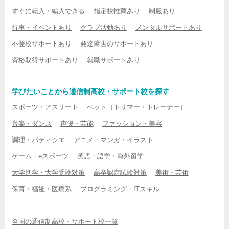
すぐに転入・編入できる
指定校推薦あり
制服あり
行事・イベントあり
クラブ活動あり
メンタルサポートあり
不登校サポートあり
発達障害のサポートあり
資格取得サポートあり
就職サポートあり
学びたいことから通信制高校・サポート校を探す
スポーツ・アスリート
ペット（トリマー・トレーナー）
音楽・ダンス
声優・芸能
ファッション・美容
調理・パティシエ
アニメ・マンガ・イラスト
ゲーム・eスポーツ
英語・語学・海外留学
大学進学・大学受験対策
高卒認定試験対策
美術・芸術
保育・福祉・医療系
プログラミング・ITスキル
全国の通信制高校・サポート校一覧