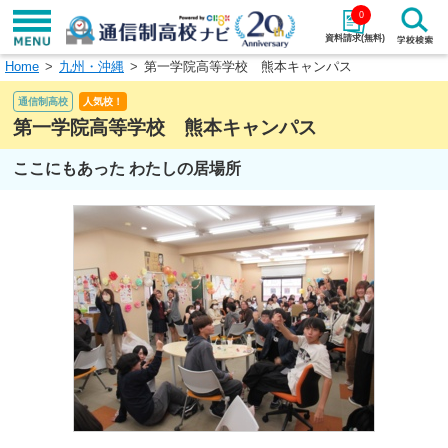
0
資料請求(無料)
Home
九州・沖縄
第一学院高等学校 熊本キャンパス
学校名で探す
通信制高校
人気校！
検索
第一学院高等学校 熊本キャンパス
ここにもあった わたしの居場所
エリアから探す
特徴から探す
エリアを選択して探す
関東
北海道・東北
東海
北陸・甲信越
近畿
中国
四国
九州・沖縄