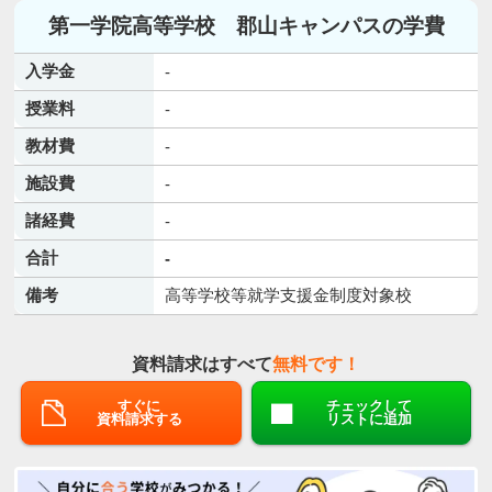
第一学院高等学校 郡山キャンパスの学費
入学金
-
授業料
-
教材費
-
施設費
-
諸経費
-
合計
-
備考
高等学校等就学支援金制度対象校
資料請求はすべて
無料です！
すぐに
チェックして
資料請求する
リストに追加