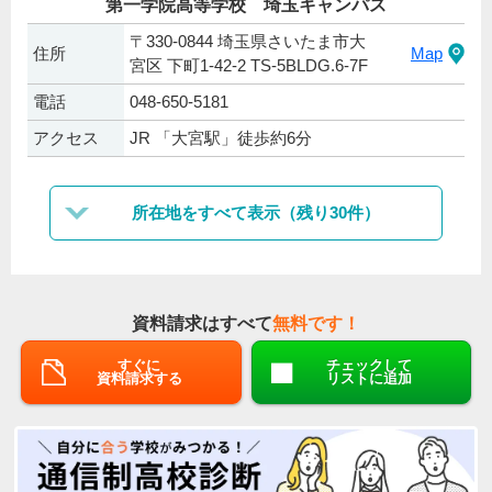
第一学院高等学校 埼玉キャンパス
〒330-0844 埼玉県さいたま市大
住所
Map
宮区 下町1-42-2 TS-5BLDG.6-7F
電話
048-650-5181
アクセス
JR 「大宮駅」徒歩約6分
所在地をすべて表示（残り30件）
資料請求はすべて
無料です！
すぐに
チェックして
資料請求する
リストに追加