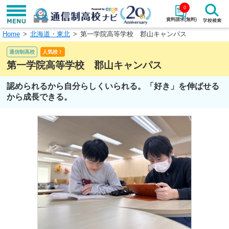
0
資料請求(無料)
Home
北海道・東北
第一学院高等学校 郡山キャンパス
学校名で探す
通信制高校
人気校！
検索
第一学院高等学校 郡山キャンパス
認められるから自分らしくいられる。「好き」を伸ばせる
エリアから探す
特徴から探す
から成長できる。
エリアを選択して探す
関東
北海道・東北
東海
北陸・甲信越
近畿
中国
四国
九州・沖縄