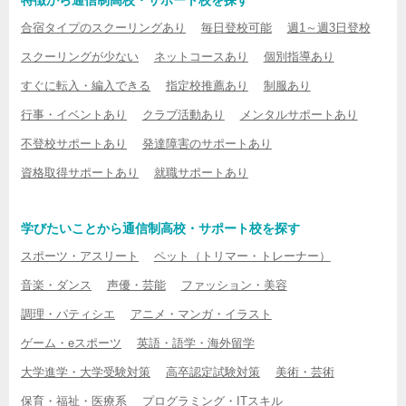
特徴から通信制高校・サポート校を探す
合宿タイプのスクーリングあり
毎日登校可能
週1～週3日登校
スクーリングが少ない
ネットコースあり
個別指導あり
すぐに転入・編入できる
指定校推薦あり
制服あり
行事・イベントあり
クラブ活動あり
メンタルサポートあり
不登校サポートあり
発達障害のサポートあり
資格取得サポートあり
就職サポートあり
学びたいことから通信制高校・サポート校を探す
スポーツ・アスリート
ペット（トリマー・トレーナー）
音楽・ダンス
声優・芸能
ファッション・美容
調理・パティシエ
アニメ・マンガ・イラスト
ゲーム・eスポーツ
英語・語学・海外留学
大学進学・大学受験対策
高卒認定試験対策
美術・芸術
保育・福祉・医療系
プログラミング・ITスキル