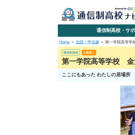
学校名で探す
通信制高校・サポ
Home
北陸・甲信越
第一学院高等学
エリアか
通信制高校
人気校！
第一学院高等学校 
ここにもあった わたしの居場所
関東
東海
近畿
四国