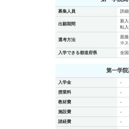
募集人員
詳細
新入
出願期間
転入
面接
選考方法
※ス
入学できる都道府県
全国
第一学院
入学金
-
授業料
-
教材費
-
施設費
-
諸経費
-