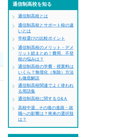
通信制高校を知る
通信制高校とは
通信制高校とサポート校の違
いとは
学校選びの比較ポイント
通信制高校のメリット・デメ
リット総まとめ！費用、不登
校の悩みは？
通信制高校の学費・授業料は
いくら？無償化（免除）方法
も徹底解説
通信制高校関連でよく使われ
を
る用語集
通信制高校に関するＱ&Ａ
高校中退...その後の進路・就
型
職への影響は？将来の選択肢
は？
解