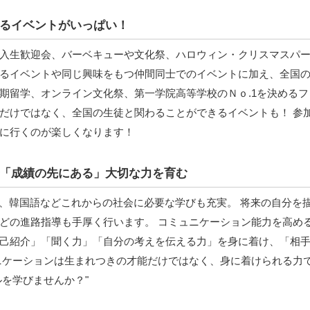
るイベントがいっぱい！
入生歓迎会、バーベキューや文化祭、ハロウィン・クリスマスパ
るイベントや同じ興味をもつ仲間同士でのイベントに加え、全国
期留学、オンライン文化祭、第一学院高等学校のＮｏ.1を決めるフ
だけではなく、全国の生徒と関わることができるイベントも！ 参
に行くのが楽しくなります！
「成績の先にある」大切な力を育む
現、韓国語などこれからの社会に必要な学びも充実。 将来の自分を
どの進路指導も手厚く行います。 コミュニケーション能力を高め
己紹介」「聞く力」「自分の考えを伝える力」を身に着け、「相
ニケーションは生まれつきの才能だけではなく、身に着けられる力
を学びませんか？"