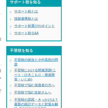
サポート校を知る
サポート校とは
技能連携校とは
ー
の
サポート校選びのポイント
サポート校Ｑ&A
加
不登校を知る
不登校の状況と小中高別の問
題
不登校における関連課題(ニ
描
ート・ひきこもり・発達障
る
害・いじめ)
手
不登校で悩む保護者の方へ
で
不登校で悩む生徒さんへ
不登校の原因・きっかけは？
最新の統計データと対策を解