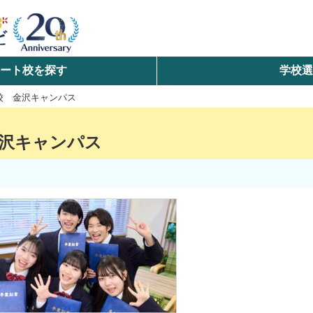
ート校を探す
学校
検索
校 金沢キャンパス
ら探す
金沢キャンパス
エリアを選択して探す
北海道・東北
北陸・甲信越
中国
九州・沖縄