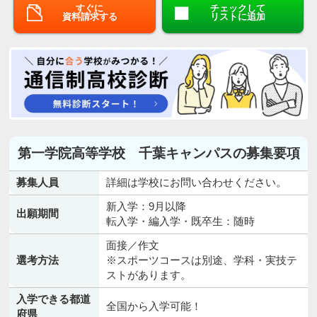
すぐに
チェックして
資料請求する
リストに追加
第一学院高等学校 千葉キャンパスの募集要項
募集人員
詳細は学校にお問い合わせください。
新入学：9月以降
出願期間
転入学・編入学・既卒生：随時
面接／作文
選考方法
※スポーツコースは別途、学科・実技テ
ストがあります。
入学できる都道
全国から入学可能！
府県