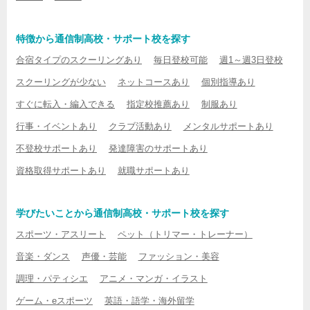
特徴から通信制高校・サポート校を探す
合宿タイプのスクーリングあり
毎日登校可能
週1～週3日登校
スクーリングが少ない
ネットコースあり
個別指導あり
すぐに転入・編入できる
指定校推薦あり
制服あり
行事・イベントあり
クラブ活動あり
メンタルサポートあり
不登校サポートあり
発達障害のサポートあり
資格取得サポートあり
就職サポートあり
学びたいことから通信制高校・サポート校を探す
スポーツ・アスリート
ペット（トリマー・トレーナー）
音楽・ダンス
声優・芸能
ファッション・美容
調理・パティシエ
アニメ・マンガ・イラスト
ゲーム・eスポーツ
英語・語学・海外留学