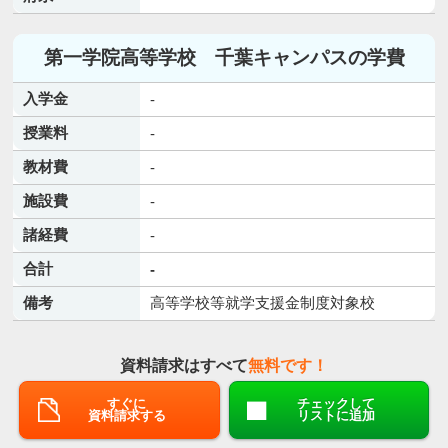
第一学院高等学校 千葉キャンパスの学費
入学金
-
授業料
-
教材費
-
施設費
-
諸経費
-
合計
-
備考
高等学校等就学支援金制度対象校
資料請求はすべて
無料です！
すぐに
チェックして
資料請求する
リストに追加