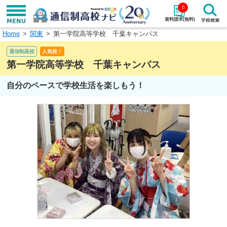
0
資料請求(無料)
Home
関東
第一学院高等学校 千葉キャンパス
学校名で探す
通信制高校
人気校！
検索
第一学院高等学校 千葉キャンパス
自分のペースで学校生活を楽しもう！
エリアから探す
特徴から探す
エリアを選択して探す
関東
北海道・東北
東海
北陸・甲信越
近畿
中国
四国
九州・沖縄