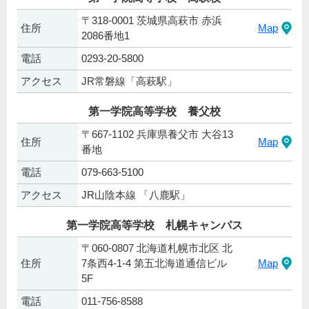
〒318-0001 茨城県高萩市 赤浜
住所
Map
2086番地1
電話
0293-20-5800
アクセス
JR常磐線「高萩駅」
第一学院高等学校 養父校
〒667-1102 兵庫県養父市 大谷13
住所
Map
番地
電話
079-663-5100
アクセス
JR山陰本線 「八鹿駅」
第一学院高等学校 札幌キャンパス
〒060-0807 北海道札幌市北区 北
住所
7条西4-1-4 第五北海道通信ビル
Map
5F
電話
011-756-8588