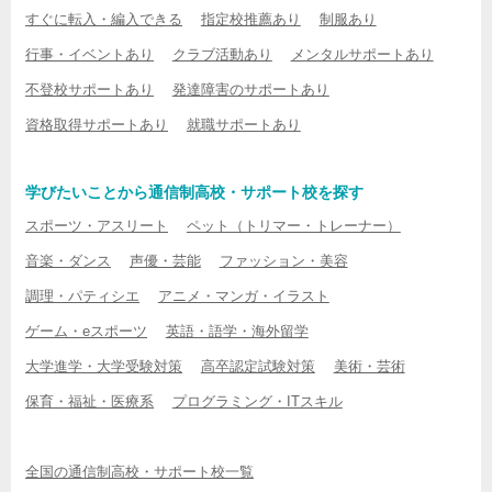
すぐに転入・編入できる
指定校推薦あり
制服あり
行事・イベントあり
クラブ活動あり
メンタルサポートあり
不登校サポートあり
発達障害のサポートあり
資格取得サポートあり
就職サポートあり
学びたいことから通信制高校・サポート校を探す
スポーツ・アスリート
ペット（トリマー・トレーナー）
音楽・ダンス
声優・芸能
ファッション・美容
調理・パティシエ
アニメ・マンガ・イラスト
ゲーム・eスポーツ
英語・語学・海外留学
大学進学・大学受験対策
高卒認定試験対策
美術・芸術
保育・福祉・医療系
プログラミング・ITスキル
全国の通信制高校・サポート校一覧