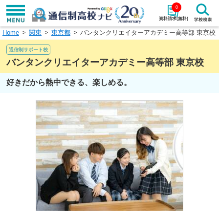
0
資料請求(無料)
Home
関東
東京都
バンタンクリエイターアカデミー高等部 東京校
学校名で探す
通信制サポート校
検索
バンタンクリエイターアカデミー高等部 東京校
好きだから熱中できる、楽しめる。
エリアから探す
特徴から探す
エリアを選択して探す
関東
北海道・東北
東海
北陸・甲信越
近畿
中国
四国
九州・沖縄