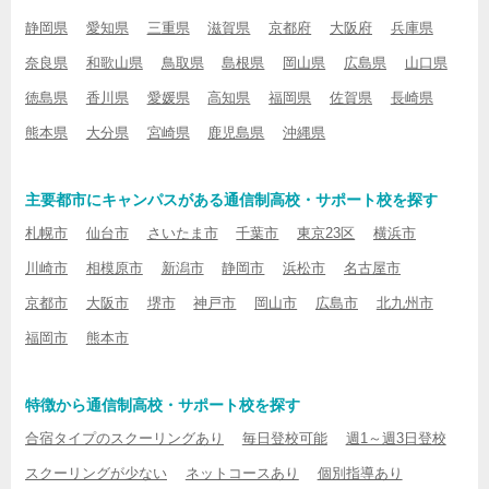
静岡県
愛知県
三重県
滋賀県
京都府
大阪府
兵庫県
奈良県
和歌山県
鳥取県
島根県
岡山県
広島県
山口県
徳島県
香川県
愛媛県
高知県
福岡県
佐賀県
長崎県
熊本県
大分県
宮崎県
鹿児島県
沖縄県
主要都市にキャンパスがある通信制高校・サポート校を探す
札幌市
仙台市
さいたま市
千葉市
東京23区
横浜市
川崎市
相模原市
新潟市
静岡市
浜松市
名古屋市
京都市
大阪市
堺市
神戸市
岡山市
広島市
北九州市
福岡市
熊本市
特徴から通信制高校・サポート校を探す
合宿タイプのスクーリングあり
毎日登校可能
週1～週3日登校
スクーリングが少ない
ネットコースあり
個別指導あり